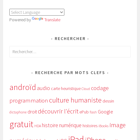
Powered by
Translate
RECHERCHER
Rechercher :
RECHERCHE PAR MOTS CLEFS
androïd
audio
codage
carte heuristique
Cloud
culture humaniste
programmation
dessin
découvrir l'écrit
Google
droit
ePub
dictaphone
flash
gratuit
image
histoire numérique
histoires
HDA
iBooks
iPad