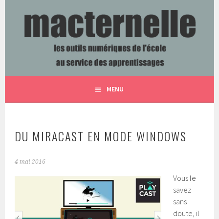
Aller
au
contenu
LES OUTILS NUMÉRIQUES DE L'ÉCOLE AU SERVICE DES
MACTERNELLE
principal
APPRENTISSAGES
MENU
DU MIRACAST EN MODE WINDOWS
4 mai 2016
Vous le
savez
sans
doute, il