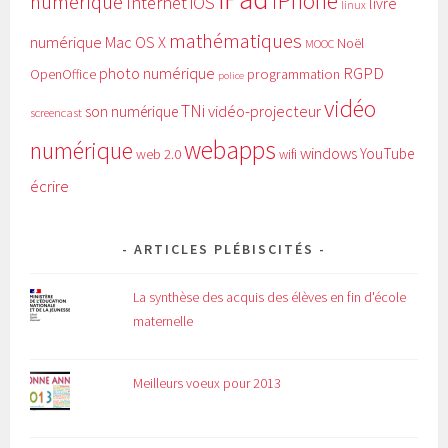
iPhone
numérique
Internet
iOS
livre
linux
mathématiques
numérique
Mac OS X
Noël
MOOC
RGPD
photo numérique
programmation
OpenOffice
police
vidéo
TNi
vidéo-projecteur
son numérique
screencast
webapps
numérique
windows
YouTube
web 2.0
wifi
écrire
ARTICLES PLÉBISCITÉS
La synthèse des acquis des élèves en fin d'école
maternelle
Meilleurs voeux pour 2013