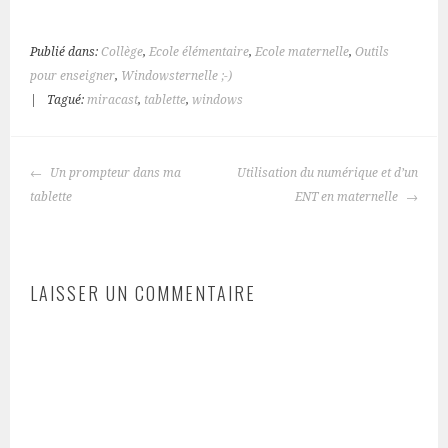
Publié dans:
Collège
,
Ecole élémentaire
,
Ecole maternelle
,
Outils
pour enseigner
,
Windowsternelle ;-)
|
Tagué:
miracast
,
tablette
,
windows
NAVIGATION
Un prompteur dans ma
Utilisation du numérique et d’un
DES
tablette
ENT en maternelle
ARTICLES
LAISSER UN COMMENTAIRE