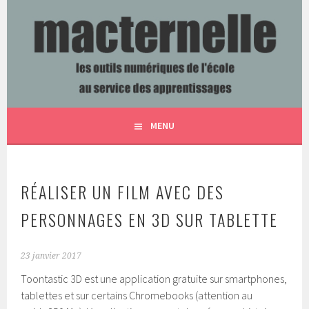
Aller
au
contenu
LES OUTILS NUMÉRIQUES DE L'ÉCOLE AU SERVICE DES
MACTERNELLE
principal
APPRENTISSAGES
MENU
RÉALISER UN FILM AVEC DES
PERSONNAGES EN 3D SUR TABLETTE
23 janvier 2017
Toontastic 3D est une application gratuite sur smartphones,
tablettes et sur certains Chromebooks (attention au