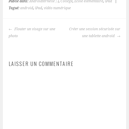
Publié dans:
Androïdternelle ;-)
,
Collège
,
Ecole élémentaire
,
iPad
|
Tagué:
androïd
,
iPad
,
vidéo numérique
NAVIGATION
Flouter un visage sur une
Créer une session sécurisée sur
DES
photo
une tablette androïd
ARTICLES
LAISSER UN COMMENTAIRE