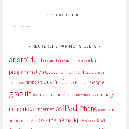
RECHERCHER
Rechercher :
RECHERCHE PAR MOTS CLEFS
androïd
audio
codage
carte heuristique
Cloud
culture humaniste
programmation
dessin
découvrir l'écrit
Google
droit
ePub
dictaphone
flash
gratuit
image
histoire numérique
histoires
HDA
iBooks
iPad
iPhone
numérique
Internet
iOS
livre
linux
mathématiques
numérique
Mac OS X
Noël
MOOC