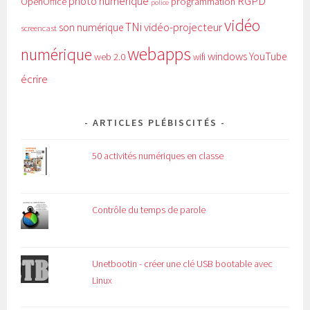
RGPD
photo numérique
programmation
OpenOffice
police
vidéo
TNi
vidéo-projecteur
son numérique
screencast
webapps
numérique
windows
YouTube
web 2.0
wifi
écrire
ARTICLES PLÉBISCITÉS
50 activités numériques en classe
Contrôle du temps de parole
Unetbootin - créer une clé USB bootable avec
Linux