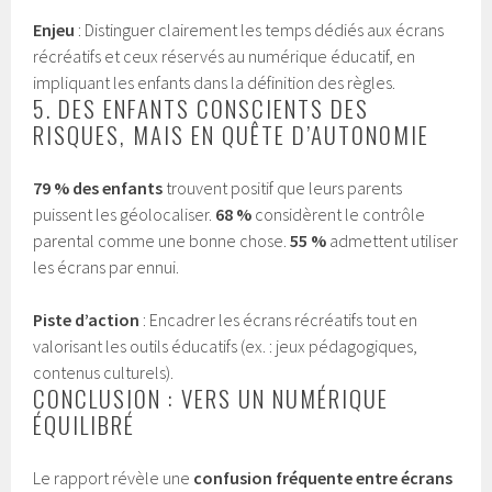
Enjeu
: Distinguer clairement les temps dédiés aux écrans
récréatifs et ceux réservés au numérique éducatif, en
impliquant les enfants dans la définition des règles.
5. DES ENFANTS CONSCIENTS DES
RISQUES, MAIS EN QUÊTE D’AUTONOMIE
79 % des enfants
trouvent positif que leurs parents
puissent les géolocaliser.
68 %
considèrent le contrôle
parental comme une bonne chose.
55 %
admettent utiliser
les écrans par ennui.
Piste d’action
: Encadrer les écrans récréatifs tout en
valorisant les outils éducatifs (ex. : jeux pédagogiques,
contenus culturels).
CONCLUSION : VERS UN NUMÉRIQUE
ÉQUILIBRÉ
Le rapport révèle une
confusion fréquente entre écrans