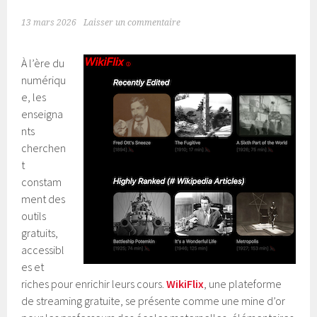
13 mars 2026
Laisser un commentaire
À l’ère du
numériqu
e, les
enseigna
nts
cherchen
t
constam
ment des
outils
gratuits,
accessibl
es et
riches pour enrichir leurs cours.
WikiFlix
, une plateforme
de streaming gratuite, se présente comme une mine d’or