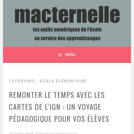
Aller
au
contenu
LES OUTILS NUMÉRIQUES DE L'ÉCOLE AU SERVICE DES
MACTERNELLE
principal
APPRENTISSAGES
MENU
CATÉGORIE :
ECOLE ÉLÉMENTAIRE
REMONTER LE TEMPS AVEC LES
CARTES DE L’IGN : UN VOYAGE
PÉDAGOGIQUE POUR VOS ÉLÈVES