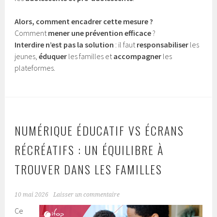
Alors, comment encadrer cette mesure ?
Comment
mener une prévention efficace
?
Interdire n’est pas la solution
: il faut
responsabiliser
les
jeunes,
éduquer
les familles et
accompagner
les
plateformes.
NUMÉRIQUE ÉDUCATIF VS ÉCRANS
RÉCRÉATIFS : UN ÉQUILIBRE À
TROUVER DANS LES FAMILLES
10 mai 2026
Laisser un commentaire
Ce