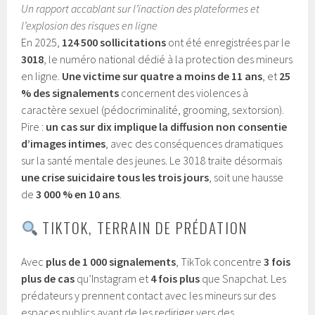
Un rapport accablant sur l’inaction des plateformes et
l’explosion des risques en ligne
En 2025,
124 500 sollicitations
ont été enregistrées par le
3018
, le numéro national dédié à la protection des mineurs
en ligne.
Une victime sur quatre a moins de 11 ans
, et
25
% des signalements
concernent des violences à
caractère sexuel (pédocriminalité, grooming, sextorsion).
Pire :
un cas sur dix implique la diffusion non consentie
d’images intimes
, avec des conséquences dramatiques
sur la santé mentale des jeunes. Le 3018 traite désormais
une crise suicidaire tous les trois jours
, soit une hausse
de
3 000 % en 10 ans
.
TIKTOK, TERRAIN DE PRÉDATION
Avec
plus de 1 000 signalements
, TikTok concentre
3 fois
plus de cas
qu’Instagram et
4 fois plus
que Snapchat. Les
prédateurs y prennent contact avec les mineurs sur des
espaces publics avant de les rediriger vers des