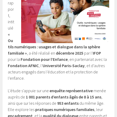
rap
por
t,
intit
ulé
«
Ou
tils numériques : usages et dialogue dans la sphère
familiale »
, a été réalisé en
décembre 2025
par l’
IFOP
pour la
Fondation pour l’Enfance
, en partenariat avec la
Fondation AFNIC
, l’
Université Paris-Saclay
, et d’autres
acteurs engagés dans l’éducation et la protection de
l’enfance.
L’étude s’appuie sur une
enquête représentative
menée
auprès de
1 001 parents d’enfants âgés de 8 à 15 ans
,
ainsi que sur les réponses de
953 enfants
du même âge.
Elle explore les
pratiques numériques familiales
, leur
encadrement
, et la
qualité du dialogue
entre parents et