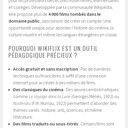
pour les professeurs des écoles maternelles, élémentaires
et collèges. Développée par la communauté Wikipédia,
elle propose plus de
4 000 films tombés dans le
domaine public
, sans besoin de créer un compte. Une
opportunité unique pour aborder l’histoire du cinéma, la
culture visuelle et même les langues étrangères en classe.
POURQUOI WIKIFLIX EST UN OUTIL
PÉDAGOGIQUE PRÉCIEUX ?
Accès gratuit et sans inscription
: Pas de barrières
techniques ou financières. Il suffit d’une connexion
internet pour accéder à des milliers de films.
Des classiques du cinéma
: Des œuvres emblématiques
comme
Le Voyage dans la Lune
(Georges Méliès, 1902) ou
Nosferatu
(F.W. Murnau, 1922) permettent d’aborder des
thèmes variés : histoire, arts, sciences, et même
littérature.
Des films traduits ou sous-titrés
: Certains films sont