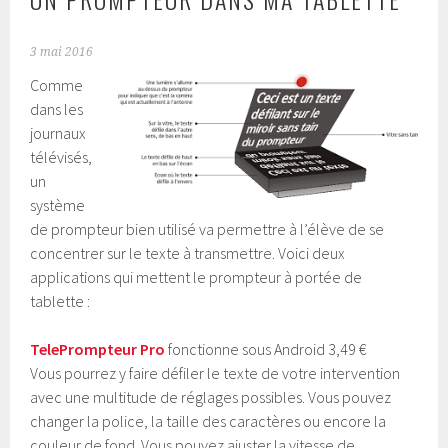
3 mai 2016
Comme
dans les
journaux
télévisés,
un
système
de prompteur bien utilisé va permettre à l’élève de se
concentrer sur le texte à transmettre. Voici deux
applications qui mettent le prompteur à portée de
tablette :
TelePrompteur Pro
fonctionne sous Android 3,49 €
Vous pourrez y faire défiler le texte de votre intervention
avec une multitude de réglages possibles. Vous pouvez
changer la police, la taille des caractères ou encore la
couleur de fond. Vous pouvez ajuster la vitesse de