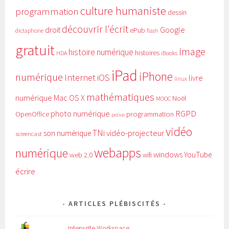
culture humaniste
programmation
dessin
découvrir l'écrit
Google
droit
ePub
dictaphone
flash
gratuit
image
histoire numérique
histoires
HDA
iBooks
iPad
iPhone
numérique
Internet
iOS
livre
linux
mathématiques
numérique
Mac OS X
Noël
MOOC
RGPD
photo numérique
programmation
OpenOffice
police
vidéo
TNi
vidéo-projecteur
son numérique
screencast
webapps
numérique
windows
YouTube
web 2.0
wifi
écrire
ARTICLES PLÉBISCITÉS
Interwrite Workspace