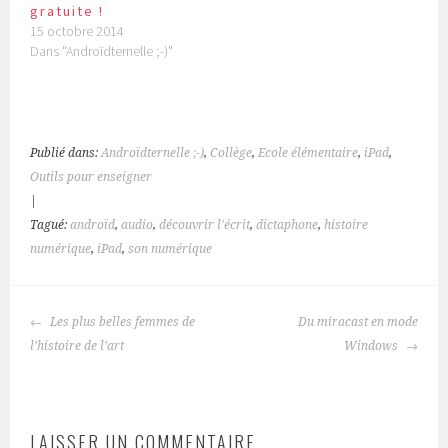
gratuite !
15 octobre 2014
Dans "Androïdternelle ;-)"
Publié dans:
Androïdternelle ;-)
,
Collège
,
Ecole élémentaire
,
iPad
,
Outils pour enseigner
|
Tagué:
androïd
,
audio
,
découvrir l'écrit
,
dictaphone
,
histoire
numérique
,
iPad
,
son numérique
NAVIGATION
Les plus belles femmes de
Du miracast en mode
DES
l’histoire de l’art
Windows
ARTICLES
LAISSER UN COMMENTAIRE