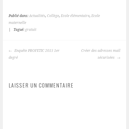
Publié dans:
Actualités
,
Collège
,
Ecole élémentaire
,
Ecole
maternelle
|
Tagué:
gratuit
NAVIGATION
Enquête PROFETIC 2015 1er
Créer des adresses mail
DES
degré
sécurisées
ARTICLES
LAISSER UN COMMENTAIRE