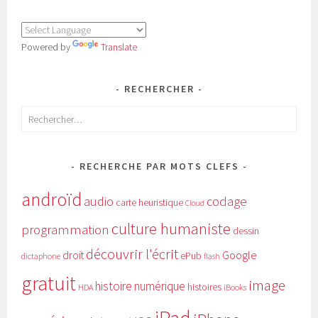
Powered by
Translate
RECHERCHER
Rechercher :
RECHERCHE PAR MOTS CLEFS
androïd
audio
codage
carte heuristique
Cloud
culture humaniste
programmation
dessin
découvrir l'écrit
Google
droit
ePub
dictaphone
flash
gratuit
image
histoire numérique
histoires
HDA
iBooks