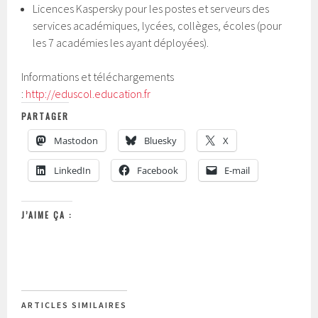
Licences Kaspersky pour les postes et serveurs des
services académiques, lycées, collèges, écoles (pour
les 7 académies les ayant déployées).
Informations et téléchargements
:
http://eduscol.education.fr
PARTAGER
Mastodon
Bluesky
X
LinkedIn
Facebook
E-mail
J’AIME ÇA :
ARTICLES SIMILAIRES