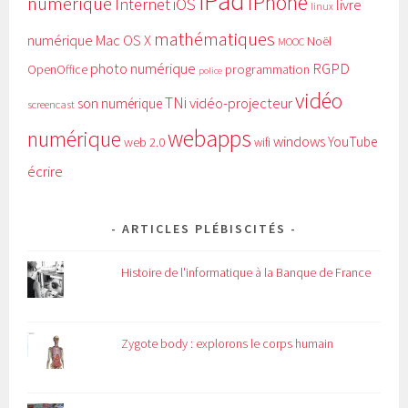
iPad
iPhone
numérique
Internet
iOS
livre
linux
mathématiques
numérique
Mac OS X
Noël
MOOC
RGPD
photo numérique
programmation
OpenOffice
police
vidéo
TNi
vidéo-projecteur
son numérique
screencast
webapps
numérique
windows
YouTube
web 2.0
wifi
écrire
ARTICLES PLÉBISCITÉS
Histoire de l'informatique à la Banque de France
Zygote body : explorons le corps humain