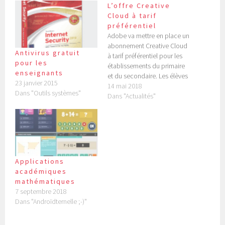
L’offre Creative
Cloud à tarif
préférentiel
Adobe va mettre en place un
abonnement Creative Cloud
Antivirus gratuit
à tarif préférentiel pour les
pour les
établissements du primaire
enseignants
et du secondaire. Les élèves
23 janvier 2015
comme les enseignants
14 mai 2018
Dans "Outils systèmes"
pourront accéder à
Dans "Actualités"
l'ensemble des applications
et des services du Creative
Cloud à raison de 5 € par an
et par personne (soit 0,41
centimes par…
Applications
académiques
mathématiques
7 septembre 2018
Dans "Androïdternelle ;-)"