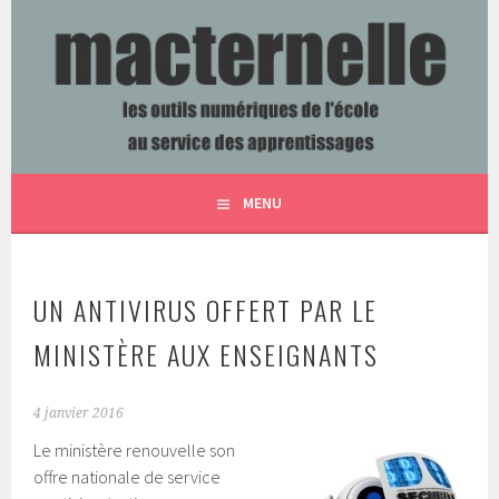
Aller
au
contenu
LES OUTILS NUMÉRIQUES DE L'ÉCOLE AU SERVICE DES
MACTERNELLE
principal
APPRENTISSAGES
MENU
UN ANTIVIRUS OFFERT PAR LE
MINISTÈRE AUX ENSEIGNANTS
4 janvier 2016
Le ministère renouvelle son
offre nationale de service