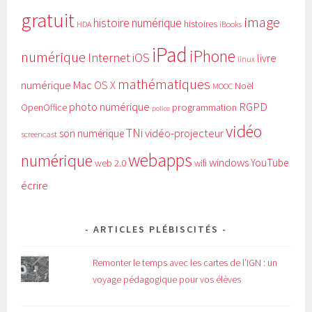
gratuit
image
histoire numérique
histoires
HDA
iBooks
iPad
iPhone
numérique
Internet
iOS
livre
linux
mathématiques
numérique
Mac OS X
Noël
MOOC
RGPD
photo numérique
programmation
OpenOffice
police
vidéo
TNi
vidéo-projecteur
son numérique
screencast
webapps
numérique
windows
YouTube
web 2.0
wifi
écrire
ARTICLES PLÉBISCITÉS
Remonter le temps avec les cartes de l’IGN : un
voyage pédagogique pour vos élèves