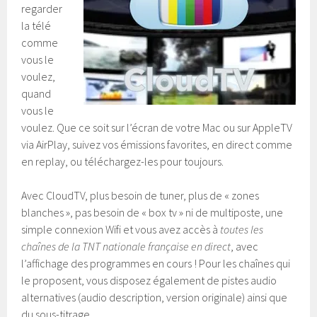
regarder
la télé
comme
vous le
voulez,
quand
vous le
voulez. Que ce soit sur l’écran de votre Mac ou sur AppleTV
via AirPlay, suivez vos émissions favorites, en direct comme
en replay, ou téléchargez-les pour toujours.
Avec CloudTV, plus besoin de tuner, plus de « zones
blanches », pas besoin de « box tv » ni de multiposte, une
simple connexion Wifi et vous avez accès à
toutes les
chaînes de la TNT nationale française en direct
, avec
l’affichage des programmes en cours ! Pour les chaînes qui
le proposent, vous disposez également de pistes audio
alternatives (audio description, version originale) ainsi que
du sous-titrage.