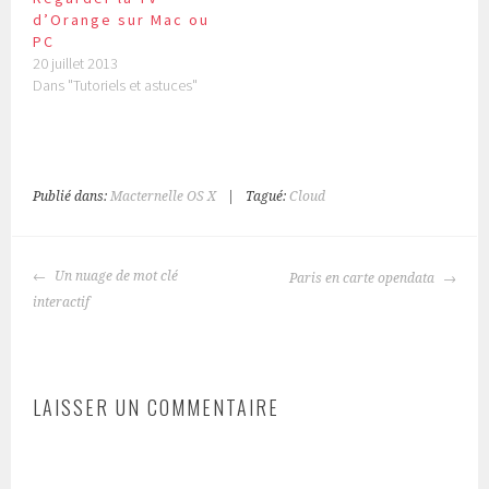
d’Orange sur Mac ou
PC
20 juillet 2013
Dans "Tutoriels et astuces"
Publié dans:
Macternelle OS X
|
Tagué:
Cloud
NAVIGATION
Un nuage de mot clé
Paris en carte opendata
DES
interactif
ARTICLES
LAISSER UN COMMENTAIRE