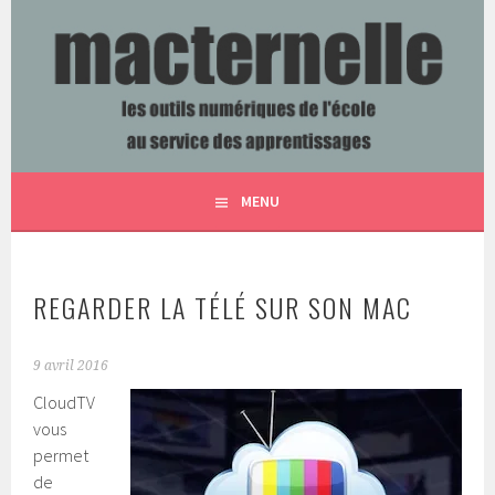
Aller
au
contenu
LES OUTILS NUMÉRIQUES DE L'ÉCOLE AU SERVICE DES
MACTERNELLE
principal
APPRENTISSAGES
MENU
REGARDER LA TÉLÉ SUR SON MAC
9 avril 2016
CloudTV
vous
permet
de