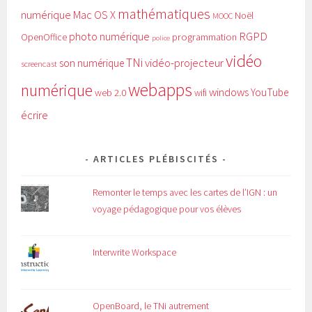
mathématiques
numérique
Mac OS X
Noël
MOOC
RGPD
photo numérique
programmation
OpenOffice
police
vidéo
TNi
vidéo-projecteur
son numérique
screencast
webapps
numérique
windows
YouTube
web 2.0
wifi
écrire
ARTICLES PLÉBISCITÉS
Remonter le temps avec les cartes de l’IGN : un
voyage pédagogique pour vos élèves
Interwrite Workspace
OpenBoard, le TNi autrement