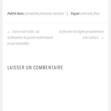
Publié dans:
Actualités
,
Réseaux Sociaux
|
Tagué:
androïd
,
iPad
NAVIGATION
Carte micro:bit : un
Se former en ligne gratuitement
DES
ordinateur de poche entièrement
à la culture
ARTICLES
programmable
LAISSER UN COMMENTAIRE