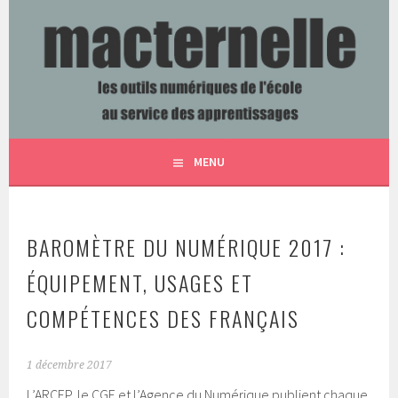
Aller
au
contenu
LES OUTILS NUMÉRIQUES DE L'ÉCOLE AU SERVICE DES
MACTERNELLE
principal
APPRENTISSAGES
MENU
BAROMÈTRE DU NUMÉRIQUE 2017 :
ÉQUIPEMENT, USAGES ET
COMPÉTENCES DES FRANÇAIS
1 décembre 2017
L’ARCEP, le CGE et l’Agence du Numérique publient chaque