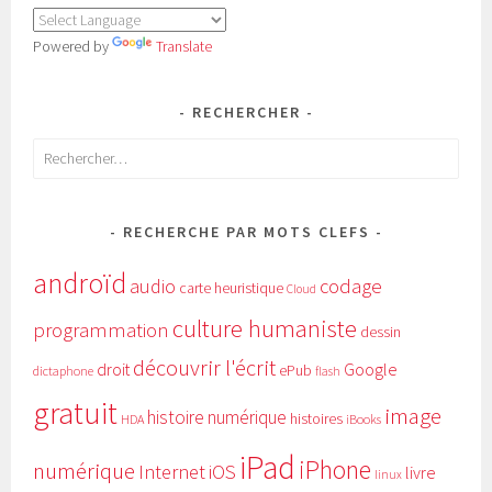
Powered by
Translate
RECHERCHER
Rechercher :
RECHERCHE PAR MOTS CLEFS
androïd
audio
codage
carte heuristique
Cloud
culture humaniste
programmation
dessin
découvrir l'écrit
Google
droit
ePub
dictaphone
flash
gratuit
image
histoire numérique
histoires
HDA
iBooks
iPad
iPhone
numérique
Internet
iOS
livre
linux