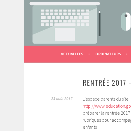
Aller
au
contenu
LES OUTILS NUMÉRIQUES DE L'ÉCOLE AU S
MACTERNELLE
principal
ACTUALITÉS
ORDINATEURS
RENTRÉE 2017 
L’espace parents du site
23 août 2017
http://www.education.gou
préparer la rentrée 201
rubriques pour accompagn
enfants :