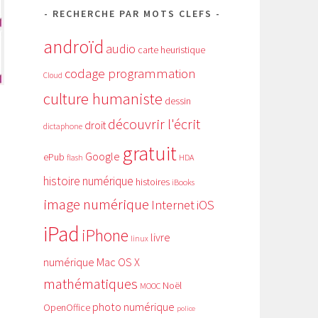
RECHERCHE PAR MOTS CLEFS
androïd
audio
carte heuristique
codage programmation
Cloud
culture humaniste
dessin
découvrir l'écrit
droit
dictaphone
gratuit
Google
ePub
HDA
flash
histoire numérique
histoires
iBooks
image numérique
Internet
iOS
iPad
iPhone
livre
linux
numérique
Mac OS X
mathématiques
Noël
MOOC
photo numérique
OpenOffice
police