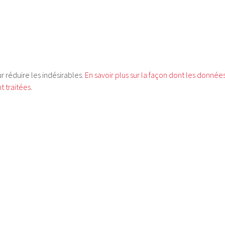
ur réduire les indésirables.
En savoir plus sur la façon dont les donnée
 traitées
.