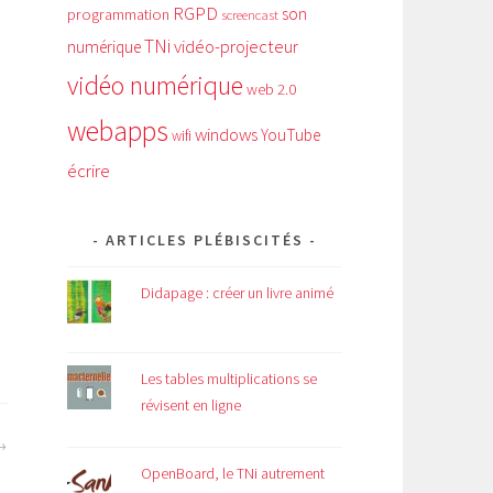
RGPD
son
programmation
screencast
TNi
vidéo-projecteur
numérique
vidéo numérique
web 2.0
webapps
windows
YouTube
wifi
écrire
ARTICLES PLÉBISCITÉS
Didapage : créer un livre animé
Les tables multiplications se
révisent en ligne
OpenBoard, le TNi autrement