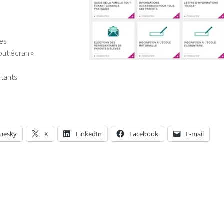
les
out écran »
ntants
luesky
X
LinkedIn
Facebook
E-mail