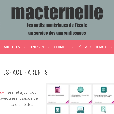
ERVICE DES APPRENTISSAGES
TABLETTES
TNI / VPI
CODAGE
RÉSEAUX SOCIAUX
– ESPACE PARENTS
v.fr
se met à jour pour
7 avec une mosaïque de
er la scolarité des