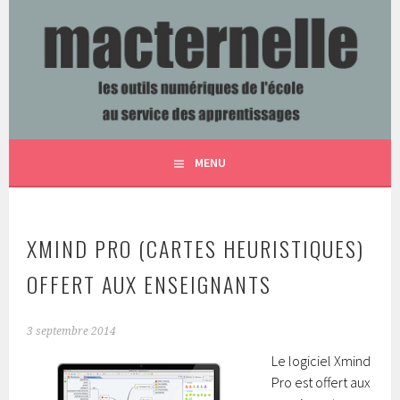
Aller
au
contenu
LES OUTILS NUMÉRIQUES DE L'ÉCOLE AU SERVICE DES
MACTERNELLE
principal
APPRENTISSAGES
MENU
XMIND PRO (CARTES HEURISTIQUES)
OFFERT AUX ENSEIGNANTS
3 septembre 2014
Le logiciel Xmind
Pro est offert aux