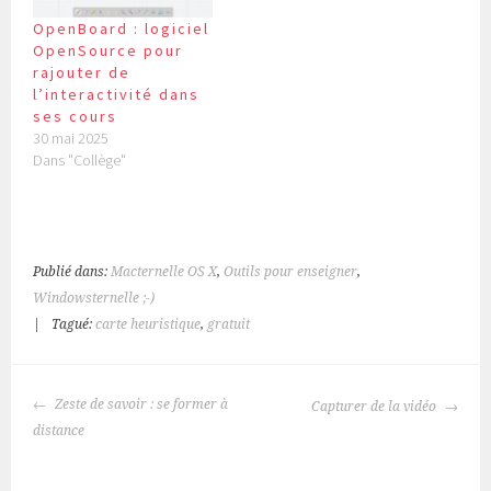
OpenBoard : logiciel
OpenSource pour
rajouter de
l’interactivité dans
ses cours
30 mai 2025
Dans "Collège"
Publié dans:
Macternelle OS X
,
Outils pour enseigner
,
Windowsternelle ;-)
|
Tagué:
carte heuristique
,
gratuit
NAVIGATION
Zeste de savoir : se former à
Capturer de la vidéo
DES
distance
ARTICLES