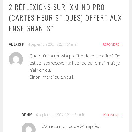
2 RÉFLEXIONS SUR “
XMIND PRO
(CARTES HEURISTIQUES) OFFERT AUX
ENSEIGNANTS
”
ALEXIS P
4 septembre 2014 à 22 h 04 min
RÉPONDRE
Quelqu’un a réussi à profiter de cette offre ? On
est censés recevoir la licence par email mais je
n’ai rien eu.
Sinon, merci du tuyau !!
DENIS
6 septembre 2014 à 21 h 31 min
RÉPONDRE
J’ai reçu mon code 24h après !