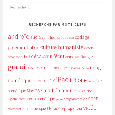
Rechercher :
RECHERCHE PAR MOTS CLEFS
androïd
audio
codage
carte heuristique
Cloud
culture humaniste
programmation
dessin
découvrir l'écrit
Google
droit
ePub
dictaphone
flash
gratuit
image
histoire numérique
histoires
HDA
iBooks
iPad
iPhone
numérique
Internet
iOS
livre
linux
mathématiques
numérique
Mac OS X
Noël
MOOC
RGPD
photo numérique
programmation
OpenOffice
police
vidéo
TNi
vidéo-projecteur
son numérique
screencast