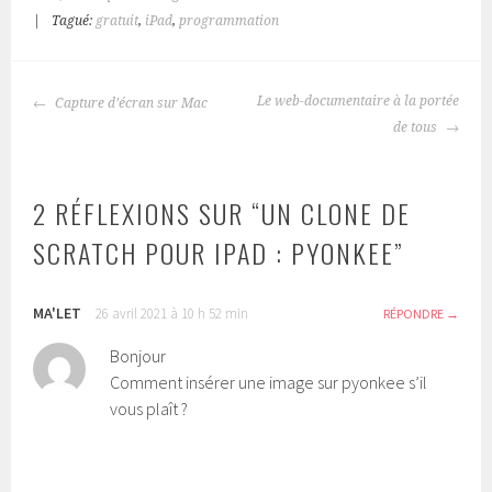
|
Tagué:
gratuit
,
iPad
,
programmation
NAVIGATION
Le web-documentaire à la portée
Capture d’écran sur Mac
DES
de tous
ARTICLES
2 RÉFLEXIONS SUR “
UN CLONE DE
SCRATCH POUR IPAD : PYONKEE
”
MA'LET
26 avril 2021 à 10 h 52 min
RÉPONDRE
Bonjour
Comment insérer une image sur pyonkee s’il
vous plaît ?