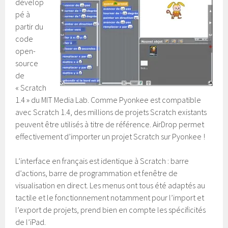
dévelop
pé à
partir du
code
open-
source
de
« Scratch
1.4 » du MIT Media Lab. Comme Pyonkee est compatible
avec Scratch 1.4, des millions de projets Scratch existants
peuvent être utilisés à titre de référence. AirDrop permet
effectivement d’importer un projet Scratch sur Pyonkee !
L’interface en français est identique à Scratch : barre
d’actions, barre de programmation et fenêtre de
visualisation en direct. Les menus ont tous été adaptés au
tactile et le fonctionnement notamment pour l’import et
l’export de projets, prend bien en compte les spécificités
de l’iPad.