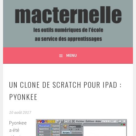
Aller
au
contenu
LES OUTILS NUMÉRIQUES DE L'ÉCOLE AU SERVICE DES
MACTERNELLE
principal
APPRENTISSAGES
MENU
UN CLONE DE SCRATCH POUR IPAD :
PYONKEE
10 août 2017
Pyonkee
a été