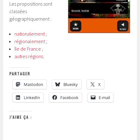
Les propositions sont
classées
géographiquement :
nationalement
;
régionalement
;
île de France
;
autres régions
.
PARTAGER
Mastodon
Bluesky
X
LinkedIn
Facebook
E-mail
J’AIME ÇA :