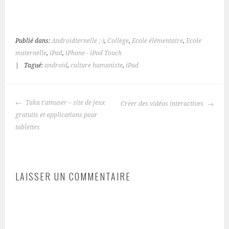
Publié dans:
Androïdternelle ;-)
,
Collège
,
Ecole élémentaire
,
Ecole
maternelle
,
iPad
,
iPhone - iPod Touch
|
Tagué:
androïd
,
culture humaniste
,
iPad
NAVIGATION
Taka t’amuser – site de jeux
Créer des vidéos interactives
DES
gratuits et applications pour
ARTICLES
tablettes
LAISSER UN COMMENTAIRE