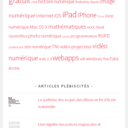
gratuit
image
histoire numérique
histoires
HDA
iBooks
iPad
iPhone
numérique
Internet
iOS
livre
linux
mathématiques
numérique
Mac OS X
Noël
MOOC
RGPD
photo numérique
programmation
OpenOffice
police
vidéo
TNi
vidéo-projecteur
son numérique
screencast
webapps
numérique
windows
YouTube
web 2.0
wifi
écrire
ARTICLES PLÉBISCITÉS
La synthèse des acquis des élèves en fin d'école
maternelle
Une réglette des polices majuscules et