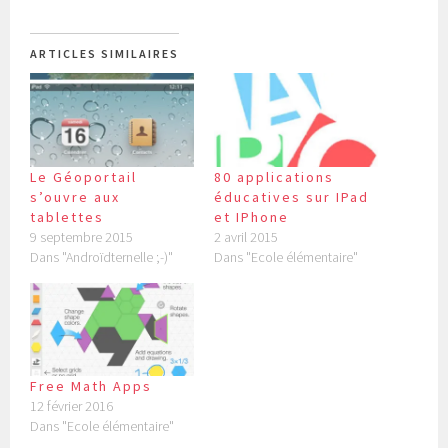
ARTICLES SIMILAIRES
Le Géoportail
80 applications
s’ouvre aux
éducatives sur IPad
tablettes
et IPhone
9 septembre 2015
2 avril 2015
Dans "Androïdternelle ;-)"
Dans "Ecole élémentaire"
Free Math Apps
12 février 2016
Dans "Ecole élémentaire"