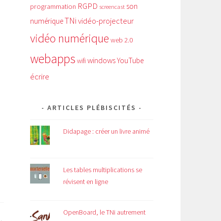
RGPD
son
programmation
screencast
TNi
vidéo-projecteur
numérique
vidéo numérique
web 2.0
webapps
windows
YouTube
wifi
écrire
ARTICLES PLÉBISCITÉS
Didapage : créer un livre animé
Les tables multiplications se
révisent en ligne
OpenBoard, le TNi autrement