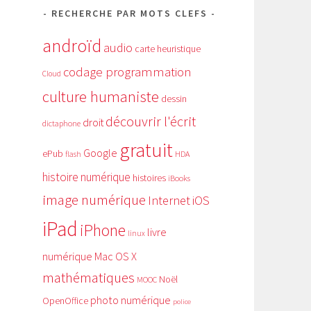
RECHERCHE PAR MOTS CLEFS
androïd
audio
carte heuristique
codage programmation
Cloud
culture humaniste
dessin
découvrir l'écrit
droit
dictaphone
gratuit
Google
ePub
HDA
flash
histoire numérique
histoires
iBooks
image numérique
Internet
iOS
iPad
iPhone
livre
linux
numérique
Mac OS X
mathématiques
Noël
MOOC
photo numérique
OpenOffice
police