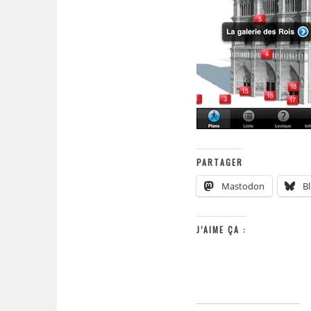
PARTAGER
Mastodon
B
J’AIME ÇA :