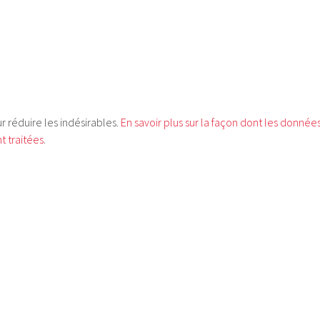
ur réduire les indésirables.
En savoir plus sur la façon dont les donnée
 traitées
.