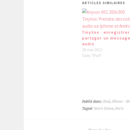
ARTICLES SIMILAIRES
TinyVox : enregistrer
partager un messag
audio
28 mai 2012
Dans "iPad"
Publié dans:
iPad
,
iPhone - i
Tagué:
Notre Dame
,
Paris
NAVIGATION