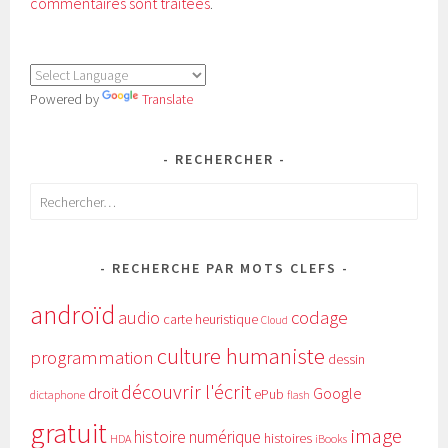
commentaires sont traitées
.
Powered by
Translate
RECHERCHER
Rechercher :
RECHERCHE PAR MOTS CLEFS
androïd
audio
codage
carte heuristique
Cloud
culture humaniste
programmation
dessin
découvrir l'écrit
Google
droit
ePub
dictaphone
flash
gratuit
image
histoire numérique
histoires
HDA
iBooks