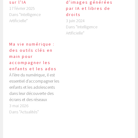
sur l’IA
d’images générées
17 février 2025
par IA et libres de
Dans "Intelligence
droits
Artificielle"
3 juin 2024
Dans "Intelligence
Artificielle"
Ma vie numérique :
des outils clés en
main pour
accompagner les
enfants et les ados
À l’ère du numérique, il est
essentiel d’accompagner les
enfants et les adolescents
dans leur découverte des
écrans et des réseaux
sociaux. Le programme "Ma
3 mai 2026
vie numérique" d’Internet
Dans "Actualités"
Sans Crainte propose des
parcours numériques
gratuits, adaptés aux 7-18
ans, pour les aider à