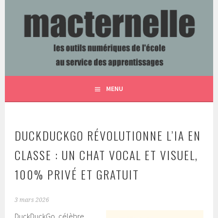
Aller
au
contenu
LES OUTILS NUMÉRIQUES DE L'ÉCOLE AU SERVICE DES
MACTERNELLE
principal
APPRENTISSAGES
MENU
DUCKDUCKGO RÉVOLUTIONNE L’IA EN
CLASSE : UN CHAT VOCAL ET VISUEL,
100% PRIVÉ ET GRATUIT
3 mars 2026
DuckDuckGo, célèbre