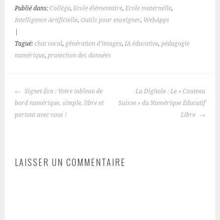
comprendre et maîtriser leur
Publié dans:
Collège
,
Ecole élémentaire
,
Ecole maternelle
,
vie en ligne.…
Intelligence Artificielle
,
Outils pour enseigner
,
WebApps
|
Tagué:
chat vocal
,
génération d’images
,
IA éducative
,
pédagogie
numérique
,
protection des données
NAVIGATION
Signet-Éco : Votre tableau de
La Digitale : Le « Couteau
DES
bord numérique, simple, libre et
Suisse » du Numérique Éducatif
ARTICLES
partout avec vous !
Libre
LAISSER UN COMMENTAIRE