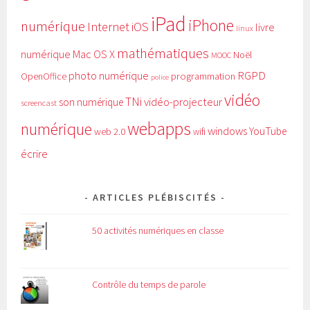
iPad
iPhone
numérique
Internet
iOS
livre
linux
mathématiques
numérique
Mac OS X
Noël
MOOC
RGPD
photo numérique
programmation
OpenOffice
police
vidéo
TNi
vidéo-projecteur
son numérique
screencast
webapps
numérique
windows
YouTube
web 2.0
wifi
écrire
ARTICLES PLÉBISCITÉS
50 activités numériques en classe
Contrôle du temps de parole