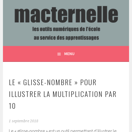
Aller
au
contenu
LES OUTILS NUMÉRIQUES DE L'ÉCOLE AU SERVICE DES
MACTERNELLE
principal
APPRENTISSAGES
MENU
LE « GLISSE-NOMBRE » POUR
ILLUSTRER LA MULTIPLICATION PAR
10
1 septembre 2018
Le « glisse-nombre » est un outil permettant d’illustrer le