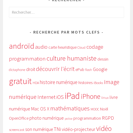
Rechercher :
RECHERCHE PAR MOTS CLEFS
androïd
audio
codage
carte heuristique
Cloud
culture humaniste
programmation
dessin
découvrir l'écrit
Google
droit
ePub
dictaphone
flash
gratuit
image
histoire numérique
histoires
HDA
iBooks
iPad
iPhone
numérique
Internet
iOS
livre
linux
mathématiques
numérique
Mac OS X
Noël
MOOC
RGPD
photo numérique
programmation
OpenOffice
police
vidéo
TNi
vidéo-projecteur
son numérique
screencast