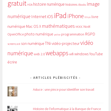
gratuit
image
histoire numérique
histoires
HDA
iBooks
iPad
iPhone
numérique
Internet
iOS
livre
linux
mathématiques
numérique
Mac OS X
Noël
MOOC
RGPD
photo numérique
programmation
OpenOffice
police
vidéo
TNi
vidéo-projecteur
son numérique
screencast
webapps
numérique
windows
YouTube
web 2.0
wifi
écrire
ARTICLES PLÉBISCITÉS
Astuce : une pince pour identifier son travail
Histoire de l'informatique à la Banque de France