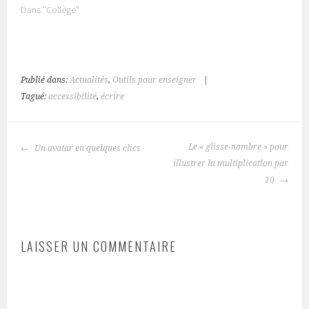
Dans "Collège"
Publié dans:
Actualités
,
Outils pour enseigner
|
Tagué:
accessibilité
,
écrire
NAVIGATION
Le « glisse-nombre » pour
Un avatar en quelques clics
DES
illustrer la multiplication par
ARTICLES
10
LAISSER UN COMMENTAIRE