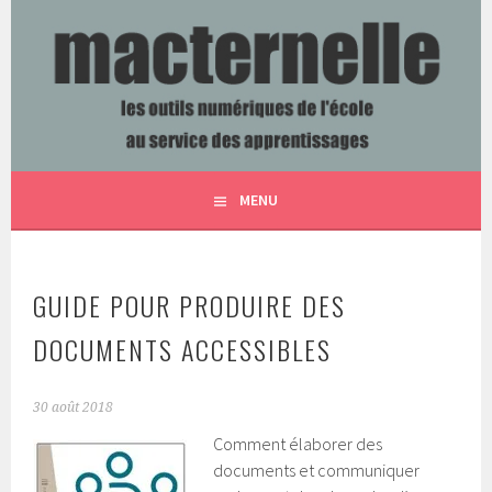
Aller
au
contenu
LES OUTILS NUMÉRIQUES DE L'ÉCOLE AU SERVICE DES
MACTERNELLE
principal
APPRENTISSAGES
MENU
GUIDE POUR PRODUIRE DES
DOCUMENTS ACCESSIBLES
30 août 2018
Comment élaborer des
documents et communiquer