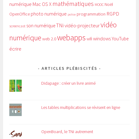
mathématiques
numérique
Mac OS X
Noël
MOOC
RGPD
photo numérique
programmation
OpenOffice
police
vidéo
TNi
vidéo-projecteur
son numérique
screencast
webapps
numérique
windows
YouTube
web 2.0
wifi
écrire
ARTICLES PLÉBISCITÉS
Didapage : créer un livre animé
Les tables multiplications se révisent en ligne
OpenBoard, le TNi autrement