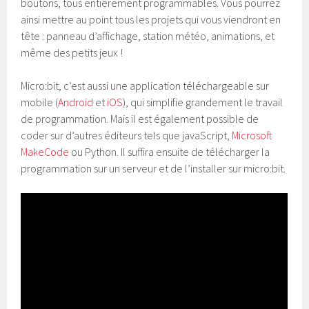
boutons, tous entièrement programmables. Vous pourrez
ainsi mettre au point tous les projets qui vous viendront en
tête : panneau d’affichage, station météo, animations, et
même des petits jeux !
Micro:bit, c’est aussi une application téléchargeable sur
mobile (
Android
et
iOS
), qui simplifie grandement le travail
de programmation. Mais il est également possible de
coder sur d’autres éditeurs tels que javaScript,
Microsoft
MakeCode
ou Python. Il suffira ensuite de télécharger la
programmation sur un serveur et de l’installer sur micro:bit.