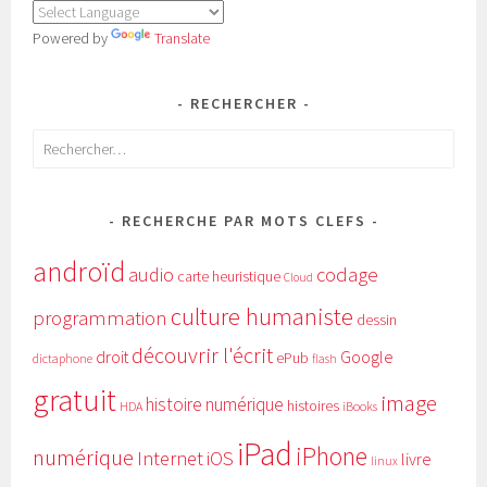
Powered by
Translate
RECHERCHER
Rechercher :
RECHERCHE PAR MOTS CLEFS
androïd
audio
codage
carte heuristique
Cloud
culture humaniste
programmation
dessin
découvrir l'écrit
Google
droit
ePub
dictaphone
flash
gratuit
image
histoire numérique
histoires
HDA
iBooks
iPad
iPhone
numérique
Internet
iOS
livre
linux