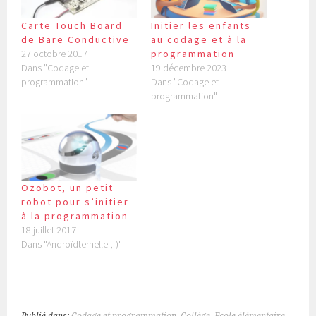
Carte Touch Board
Initier les enfants
de Bare Conductive
au codage et à la
27 octobre 2017
programmation
Dans "Codage et
19 décembre 2023
programmation"
Dans "Codage et
programmation"
Ozobot, un petit
robot pour s’initier
à la programmation
18 juillet 2017
Dans "Androïdternelle ;-)"
Publié dans:
Codage et programmation
,
Collège
,
Ecole élémentaire
,