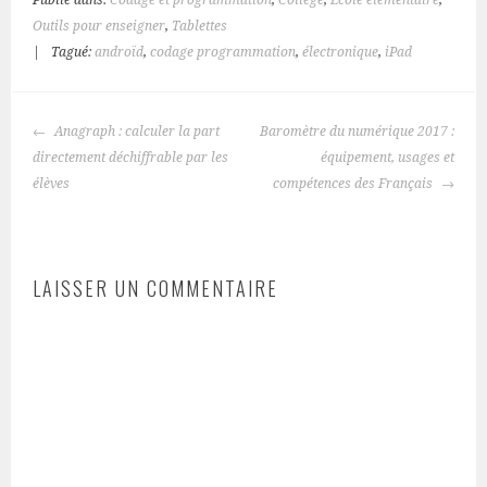
Outils pour enseigner
,
Tablettes
|
Tagué:
androïd
,
codage programmation
,
électronique
,
iPad
NAVIGATION
Anagraph : calculer la part
Baromètre du numérique 2017 :
DES
directement déchiffrable par les
équipement, usages et
ARTICLES
élèves
compétences des Français
LAISSER UN COMMENTAIRE