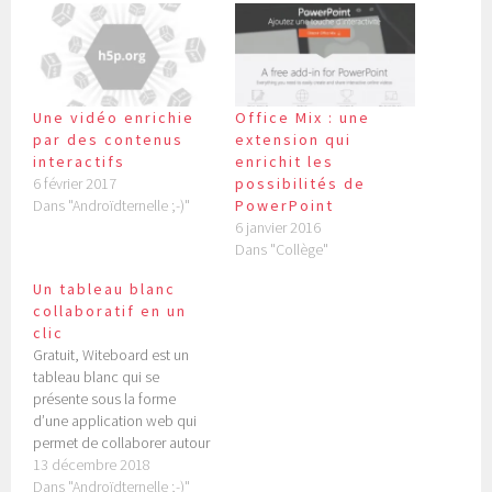
Une vidéo enrichie
Office Mix : une
par des contenus
extension qui
interactifs
enrichit les
6 février 2017
possibilités de
Dans "Androïdternelle ;-)"
PowerPoint
6 janvier 2016
Dans "Collège"
Un tableau blanc
collaboratif en un
clic
Gratuit, Witeboard est un
tableau blanc qui se
présente sous la forme
d’une application web qui
permet de collaborer autour
d’une feuille blanche (ou
13 décembre 2018
noire) interactive. Inutile de
Dans "Androïdternelle ;-)"