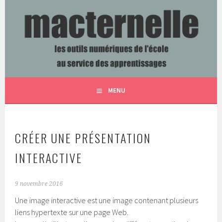
Aller
au
contenu
LES OUTILS NUMÉRIQUES DE L'ÉCOLE AU SERVICE DES
MACTERNELLE
principal
APPRENTISSAGES
MENU
CRÉER UNE PRÉSENTATION
INTERACTIVE
9 novembre 2016
Une image interactive est une image contenant plusieurs
liens hypertexte sur une page Web.