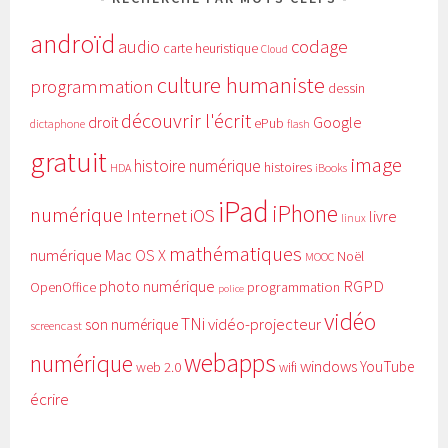
androïd
audio
codage
carte heuristique
Cloud
culture humaniste
programmation
dessin
découvrir l'écrit
Google
droit
ePub
dictaphone
flash
gratuit
image
histoire numérique
histoires
HDA
iBooks
iPad
iPhone
numérique
Internet
iOS
livre
linux
mathématiques
numérique
Mac OS X
Noël
MOOC
RGPD
photo numérique
programmation
OpenOffice
police
vidéo
TNi
vidéo-projecteur
son numérique
screencast
webapps
numérique
windows
YouTube
web 2.0
wifi
écrire