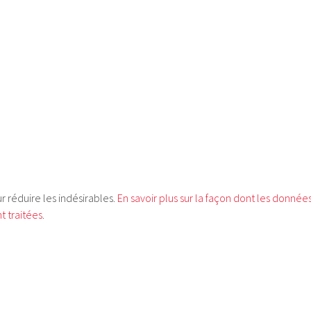
ur réduire les indésirables.
En savoir plus sur la façon dont les donnée
 traitées
.