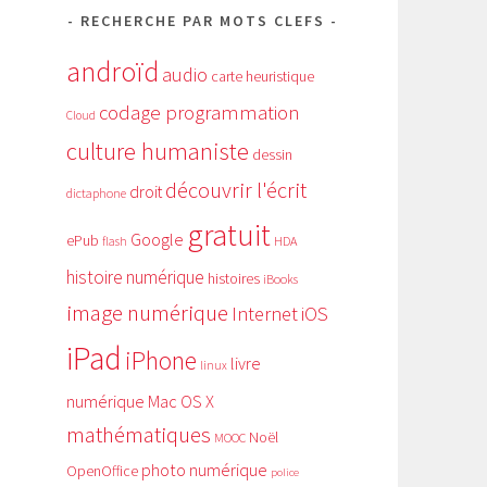
RECHERCHE PAR MOTS CLEFS
androïd
audio
carte heuristique
codage programmation
Cloud
culture humaniste
dessin
découvrir l'écrit
droit
dictaphone
gratuit
Google
ePub
HDA
flash
histoire numérique
histoires
iBooks
image numérique
Internet
iOS
iPad
iPhone
livre
linux
numérique
Mac OS X
mathématiques
Noël
MOOC
photo numérique
OpenOffice
police