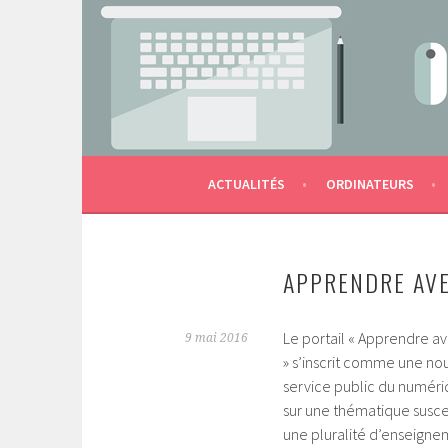
Aller
au
contenu
LES OUTILS NUMÉRIQUES DE L'ÉCOLE AU S
MACTERNELLE
principal
ACTUALITÉS
ORDINATEURS
APPRENDRE AVE
Le portail « Apprendre a
9 mai 2016
» s’inscrit comme une no
service public du numéri
sur une thématique susc
une pluralité d’enseignem