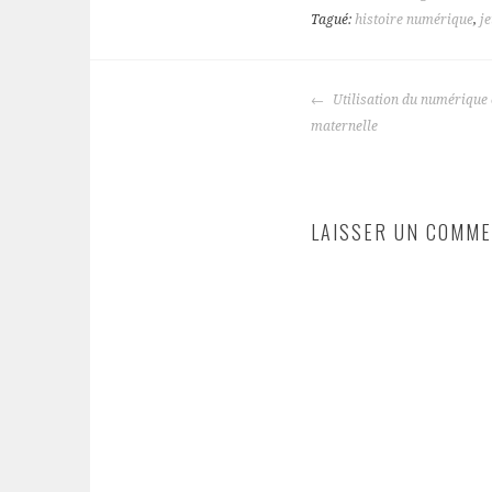
Tagué:
histoire numérique
,
j
NAVIGATION
Utilisation du numérique 
DES
maternelle
ARTICLES
LAISSER UN COMME