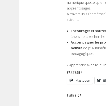
numérique quelle qu’en so
apprentissages.
A travers un sujet thémati
suivants :
Encourager et souteni
issues de la recherche 
Accompagner les profe
oeuvre
de jeux numériq
pédagogiques.
« Apprendre avec le jeu 
PARTAGER
Mastodon
B
J’AIME ÇA :