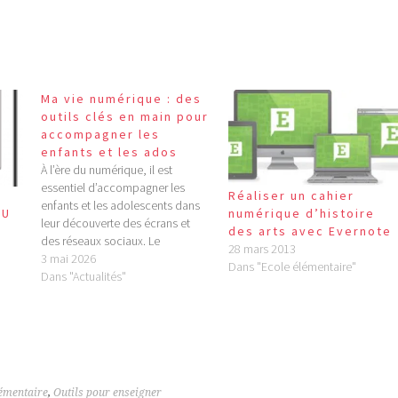
Ma vie numérique : des
outils clés en main pour
accompagner les
enfants et les ados
À l’ère du numérique, il est
essentiel d’accompagner les
Réaliser un cahier
enfants et les adolescents dans
EU
numérique d’histoire
leur découverte des écrans et
des arts avec Evernote
des réseaux sociaux. Le
28 mars 2013
programme "Ma vie numérique"
3 mai 2026
Dans "Ecole élémentaire"
d’Internet Sans Crainte propose
Dans "Actualités"
des parcours numériques
gratuits, adaptés aux 7-18 ans,
pour les aider à comprendre et
maîtriser leur vie en ligne.…
lémentaire
,
Outils pour enseigner