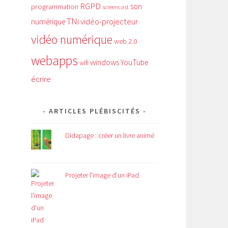
RGPD
son
programmation
screencast
TNi
vidéo-projecteur
numérique
vidéo numérique
web 2.0
webapps
windows
YouTube
wifi
écrire
ARTICLES PLÉBISCITÉS
Didapage : créer un livre animé
Projeter l'image d'un iPad