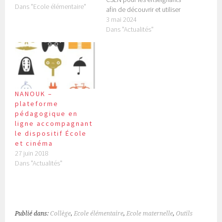
Dans "Ecole élémentaire"
afin de découvrir et utiliser
des problèmes
3 mai 2024
mathématiques captivants
Dans "Actualités"
dans les salles de classe.
Ces problèmes sont
élaborés en s'inspirant des
recherches les plus récentes
et sont adaptés à tous les
niveaux, de la maternelle…
NANOUK –
plateforme
pédagogique en
ligne accompagnant
le dispositif École
et cinéma
27 juin 2018
Dans "Actualités"
Publié dans:
Collège
,
Ecole élémentaire
,
Ecole maternelle
,
Outils