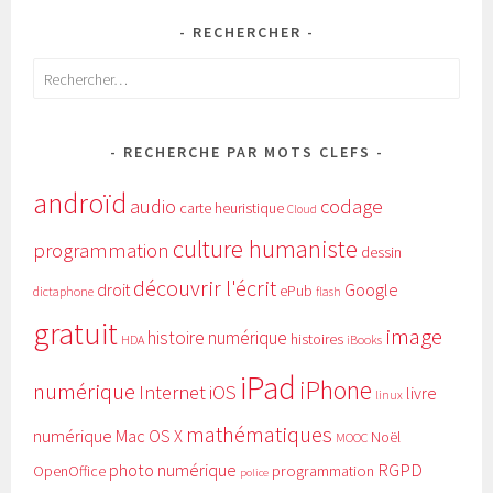
RECHERCHER
Rechercher :
RECHERCHE PAR MOTS CLEFS
androïd
audio
codage
carte heuristique
Cloud
culture humaniste
programmation
dessin
découvrir l'écrit
Google
droit
ePub
dictaphone
flash
gratuit
image
histoire numérique
histoires
HDA
iBooks
iPad
iPhone
numérique
Internet
iOS
livre
linux
mathématiques
numérique
Mac OS X
Noël
MOOC
RGPD
photo numérique
programmation
OpenOffice
police