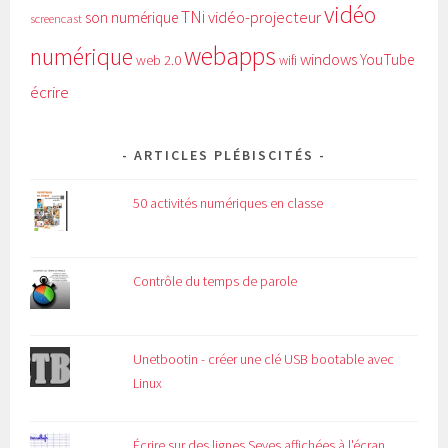
vidéo
TNi
vidéo-projecteur
son numérique
screencast
webapps
numérique
windows
YouTube
web 2.0
wifi
écrire
ARTICLES PLÉBISCITÉS
50 activités numériques en classe
Contrôle du temps de parole
Unetbootin - créer une clé USB bootable avec
Linux
Écrire sur des lignes Seyes affichées à l'écran