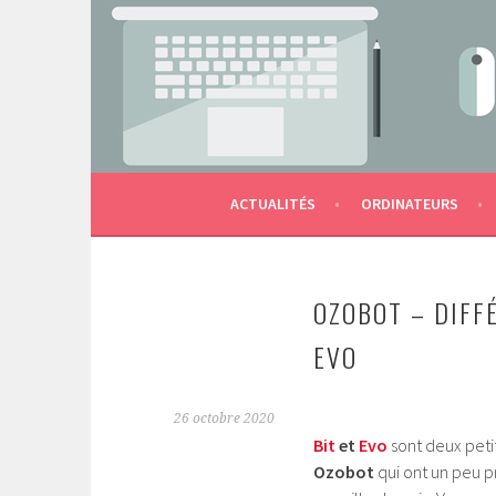
Aller
au
contenu
LES OUTILS NUMÉRIQUES DE L'ÉCOLE AU S
MACTERNELLE
principal
ACTUALITÉS
ORDINATEURS
OZOBOT – DIFF
EVO
26 octobre 2020
Bit
et
Evo
sont deux peti
Ozobot
qui ont un peu p