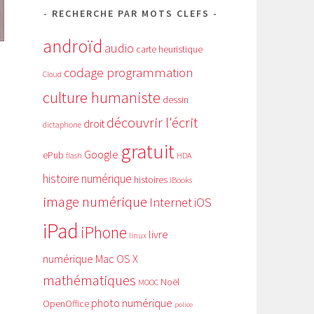
RECHERCHE PAR MOTS CLEFS
androïd
audio
carte heuristique
codage programmation
Cloud
culture humaniste
dessin
découvrir l'écrit
droit
dictaphone
gratuit
Google
ePub
HDA
flash
histoire numérique
histoires
iBooks
image numérique
Internet
iOS
iPad
iPhone
livre
linux
numérique
Mac OS X
mathématiques
Noël
MOOC
photo numérique
OpenOffice
police