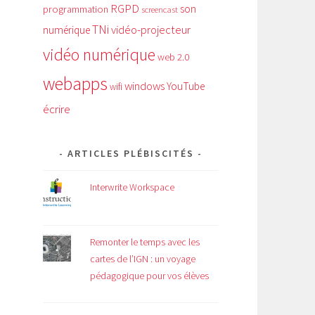
RGPD
son
programmation
screencast
TNi
vidéo-projecteur
numérique
vidéo numérique
web 2.0
webapps
windows
YouTube
wifi
écrire
ARTICLES PLÉBISCITÉS
Interwrite Workspace
Remonter le temps avec les
cartes de l’IGN : un voyage
pédagogique pour vos élèves