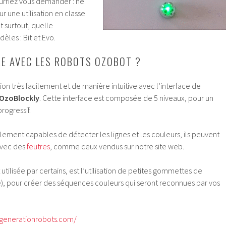
ourriez vous demander : ne
ur une utilisation en classe
et surtout, quelle
èles : Bit et Evo.
RE AVEC LES ROBOTS OZOBOT ?
n très facilement et de manière intuitive avec l’interface de
OzoBlockly
. Cette interface est composée de 5 niveaux, pour un
rogressif.
ement capables de détecter les lignes et les couleurs, ils peuvent
avec des
feutres
, comme ceux vendus sur notre site web.
 utilisée par certains, est l’utilisation de petites gommettes de
ge), pour créer des séquences couleurs qui seront reconnues par vos
.generationrobots.com/