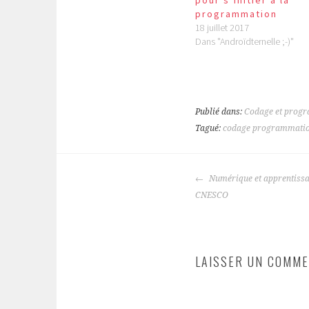
pour s’initier à la
programmation
18 juillet 2017
Dans "Androïdternelle ;-)"
Publié dans:
Codage et prog
Tagué:
codage programmati
NAVIGATION
Numérique et apprentissag
DES
CNESCO
ARTICLES
LAISSER UN COMME