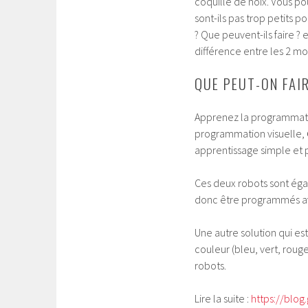
coquille de noix. Vous p
sont-ils pas trop petits po
? Que peuvent-ils faire ? 
différence entre les 2 mod
QUE PEUT-ON FAI
Apprenez la programmatio
programmation visuelle,
apprentissage simple et p
Ces deux robots sont égal
donc être programmés 
Une autre solution qui est
couleur (bleu, vert, rou
robots.
Lire la suite :
https://blog