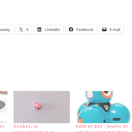
luesky
X
LinkedIn
Facebook
E-mail
Ozobot, la
Dash et Dot : jouets et
ot