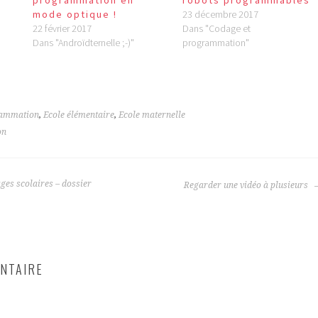
programmation en
robots programmables
mode optique !
23 décembre 2017
22 février 2017
Dans "Codage et
Dans "Androïdternelle ;-)"
programmation"
rammation
,
Ecole élémentaire
,
Ecole maternelle
on
es scolaires – dossier
Regarder une vidéo à plusieurs
NTAIRE