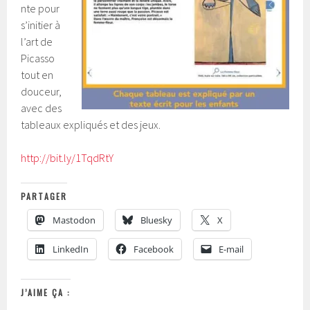
nte pour
s’initier à
l’art de
Picasso
tout en
douceur,
avec des
tableaux expliqués et des jeux.
http://bit.ly/1TqdRtY
PARTAGER
Mastodon
Bluesky
X
LinkedIn
Facebook
E-mail
J’AIME ÇA :