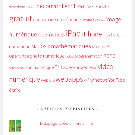
découvrir l'écrit
Google
droit
ePub
dictaphone
flash
gratuit
image
histoire numérique
histoires
HDA
iBooks
iPad
iPhone
numérique
Internet
iOS
livre
linux
mathématiques
numérique
Mac OS X
Noël
MOOC
RGPD
photo numérique
programmation
OpenOffice
police
vidéo
TNi
vidéo-projecteur
son numérique
screencast
webapps
numérique
windows
YouTube
web 2.0
wifi
écrire
ARTICLES PLÉBISCITÉS
Didapage : créer un livre animé