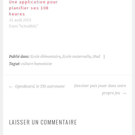
Une application pour
planifier ses 108
heures
31 août 2015
Dans "Actualités"
Publié dans:
Ecole élémentaire
,
Ecole maternelle
,
iPad
|
Tagué:
culture humaniste
NAVIGATION
Dessiner puis jouer dans votre
OpenBoard, le TNi autrement
DES
propre jeu
ARTICLES
LAISSER UN COMMENTAIRE