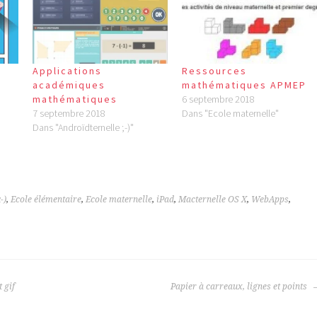
Applications
Ressources
académiques
mathématiques APMEP
mathématiques
6 septembre 2018
7 septembre 2018
Dans "Ecole maternelle"
Dans "Androïdternelle ;-)"
-)
,
Ecole élémentaire
,
Ecole maternelle
,
iPad
,
Macternelle OS X
,
WebApps
,
 gif
Papier à carreaux, lignes et points