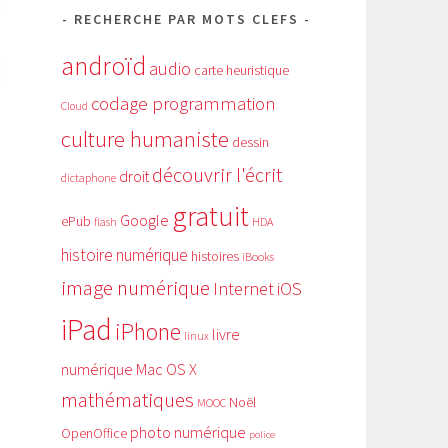
RECHERCHE PAR MOTS CLEFS
androïd
audio
carte heuristique
codage programmation
Cloud
culture humaniste
dessin
découvrir l'écrit
droit
dictaphone
gratuit
Google
ePub
HDA
flash
histoire numérique
histoires
iBooks
image numérique
Internet
iOS
iPad
iPhone
livre
linux
numérique
Mac OS X
mathématiques
Noël
MOOC
photo numérique
OpenOffice
police