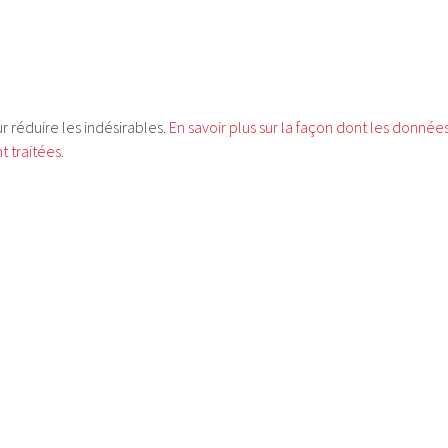
ur réduire les indésirables.
En savoir plus sur la façon dont les donnée
 traitées
.