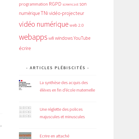
RGPD
son
programmation
screencast
TNi
vidéo-projecteur
numérique
vidéo numérique
web 2.0
webapps
windows
YouTube
wifi
écrire
ARTICLES PLÉBISCITÉS
La synthèse des acquis des
élèves en fin d'école maternelle
Une réglette des polices
majuscules et minuscules
Ecrire en attaché