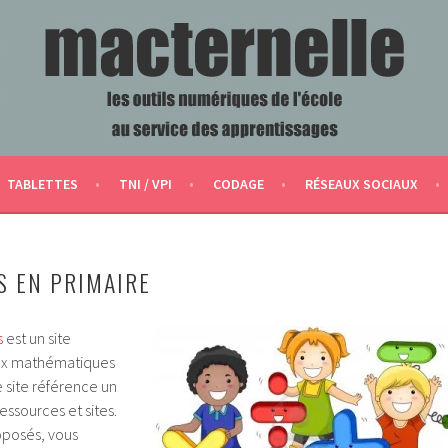
ERVICE DES APPRENTISSAGES
TABLETTES
TNI / VPI
CODAGE
RÉSEAUX SOCIAUX
 EN PRIMAIRE
s
est un site
ux mathématiques
 site référence un
ssources et sites.
oposés, vous