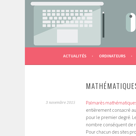
Aller
au
contenu
LES OUTILS NUMÉRIQUES DE L'ÉCOLE AU S
MACTERNELLE
principal
ACTUALITÉS
ORDINATEURS
MATHÉMATIQUES
Palmarès mathématique
3 novembre 2015
entièrement consacré a
pour le premier degré. Le
nombre conséquent de re
Pour chacun des sites pr