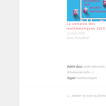
La semaine des
mathématiques 2019
12 mars 2019
Dans "Actualités"
Publié dans:
Androïdternelle ;
Windowsternelle ;-)
Tagué:
mathématiques
NAVIGATION
Animer un texte au format
DES