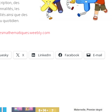
ription, des
nnalités, les
llés ainsi que des
au quotidien.
resmathematiques.weebly.com
luesky
X
LinkedIn
Facebook
E-mail