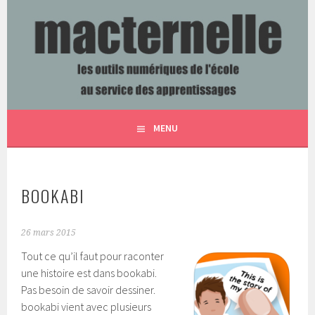
Aller
au
contenu
LES OUTILS NUMÉRIQUES DE L'ÉCOLE AU SERVICE DES
MACTERNELLE
principal
APPRENTISSAGES
MENU
BOOKABI
26 mars 2015
Tout ce qu’il faut pour raconter
une histoire est dans bookabi.
Pas besoin de savoir dessiner.
bookabi vient avec plusieurs