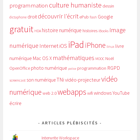
culture humaniste
programmation
dessin
découvrir l'écrit
Google
droit
ePub
dictaphone
flash
gratuit
image
histoire numérique
histoires
HDA
iBooks
iPad
iPhone
numérique
Internet
iOS
livre
linux
mathématiques
numérique
Mac OS X
Noël
MOOC
RGPD
photo numérique
programmation
OpenOffice
police
vidéo
TNi
vidéo-projecteur
son numérique
screencast
webapps
numérique
windows
YouTube
web 2.0
wifi
écrire
ARTICLES PLÉBISCITÉS
Interwrite Workspace