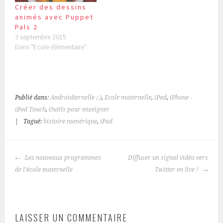
Créer des dessins
animés avec Puppet
Pals 2
3 septembre 2015
Dans "Ecole élémentaire"
Publié dans:
Androïdternelle ;-)
,
Ecole maternelle
,
iPad
,
iPhone -
iPod Touch
,
Outils pour enseigner
|
Tagué:
histoire numérique
,
iPad
NAVIGATION
Les nouveaux programmes
Diffuser un signal vidéo vers
DES
de l’école maternelle
Twitter en live !
ARTICLES
LAISSER UN COMMENTAIRE