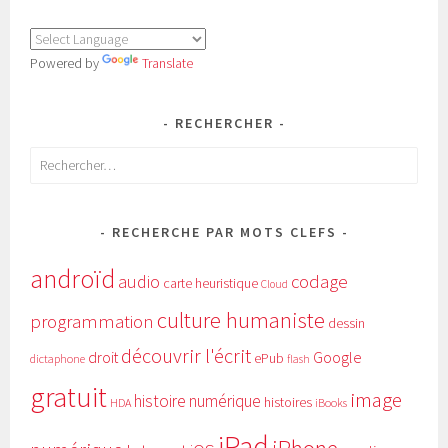
Powered by
Translate
RECHERCHER
Rechercher :
RECHERCHE PAR MOTS CLEFS
androïd
audio
codage
carte heuristique
Cloud
culture humaniste
programmation
dessin
découvrir l'écrit
Google
droit
ePub
dictaphone
flash
gratuit
image
histoire numérique
histoires
HDA
iBooks
iPad