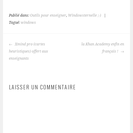
Publié dans:
Outils pour enseigner
,
Windowsternelle ;-)
|
Tagué:
windows
NAVIGATION
Xmind pro (cartes
la Khan Academy enfin en
DES
heuristiques) offert aux
français !
ARTICLES
enseignants
LAISSER UN COMMENTAIRE