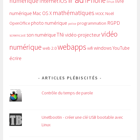
iPhone
numérique
Internet
iOS
livre
linux
mathématiques
numérique
Mac OS X
Noël
MOOC
RGPD
photo numérique
programmation
OpenOffice
police
vidéo
TNi
vidéo-projecteur
son numérique
screencast
webapps
numérique
windows
YouTube
web 2.0
wifi
écrire
ARTICLES PLÉBISCITÉS
Contrôle du temps de parole
Unetbootin - créer une clé USB bootable avec
Linux