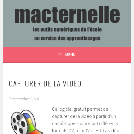
Aller
au
contenu
LES OUTILS NUMÉRIQUES DE L'ÉCOLE AU SERVICE DES
MACTERNELLE
principal
APPRENTISSAGES
MENU
CAPTURER DE LA VIDÉO
7 septembre 2014
Ce logiciel gratuit permet de
capturer de la vidéo à partir d’un
caméscope supportant différents
formats: DV, mini DV et HD. La vidéo