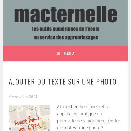
Aller
au
contenu
LES OUTILS NUMÉRIQUES DE L'ÉCOLE AU SERVICE DES
MACTERNELLE
principal
APPRENTISSAGES
MENU
AJOUTER DU TEXTE SUR UNE PHOTO
4 novembre 2013
A la recherche d’une petite
application pratique qui
permette de rapidement ajouter
des notes à une photo ?