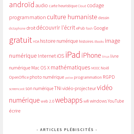
androïd
audio
codage
carte heuristique
Cloud
culture humaniste
programmation
dessin
découvrir l'écrit
Google
droit
ePub
dictaphone
flash
gratuit
image
histoire numérique
histoires
HDA
iBooks
iPad
iPhone
numérique
Internet
iOS
livre
linux
mathématiques
numérique
Mac OS X
Noël
MOOC
RGPD
photo numérique
programmation
OpenOffice
police
vidéo
TNi
vidéo-projecteur
son numérique
screencast
webapps
numérique
windows
YouTube
web 2.0
wifi
écrire
ARTICLES PLÉBISCITÉS