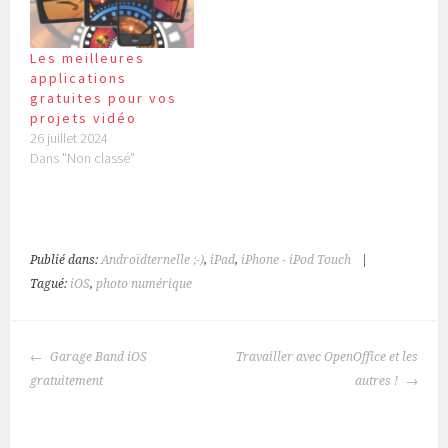
Les meilleures
applications
gratuites pour vos
projets vidéo
26 juillet 2024
Dans "Non classé"
Publié dans:
Androïdternelle ;-)
,
iPad
,
iPhone - iPod Touch
|
Tagué:
iOS
,
photo numérique
NAVIGATION
Garage Band iOS
Travailler avec OpenOffice et les
DES
gratuitement
autres !
ARTICLES