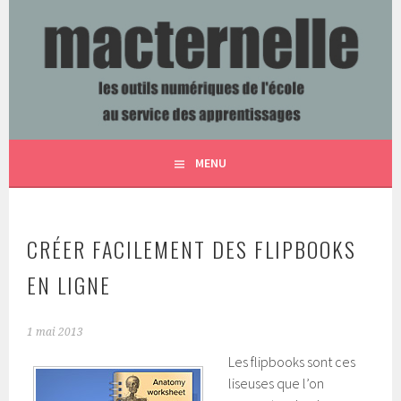
Aller
au
contenu
LES OUTILS NUMÉRIQUES DE L'ÉCOLE AU SERVICE DES
MACTERNELLE
principal
APPRENTISSAGES
MENU
CRÉER FACILEMENT DES FLIPBOOKS
EN LIGNE
1 mai 2013
Les flipbooks sont ces
liseuses que l’on