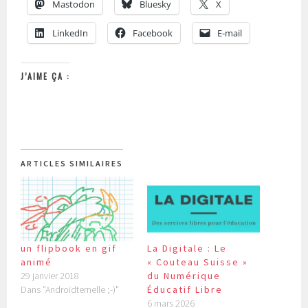
Mastodon
Bluesky
X
LinkedIn
Facebook
E-mail
J’AIME ÇA :
ARTICLES SIMILAIRES
La Digitale : Le
un flipbook en gif
« Couteau Suisse »
animé
du Numérique
29 janvier 2018
Éducatif Libre
Dans "Androïdternelle ;-)"
6 mars 2026