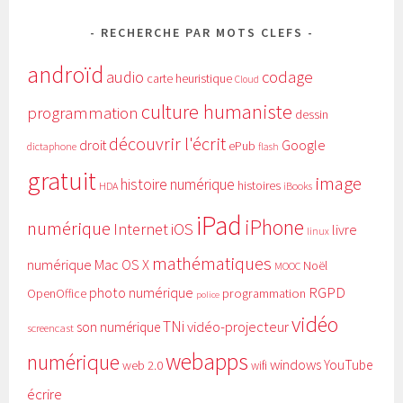
RECHERCHE PAR MOTS CLEFS
androïd
audio
codage
carte heuristique
Cloud
culture humaniste
programmation
dessin
découvrir l'écrit
Google
droit
ePub
dictaphone
flash
gratuit
image
histoire numérique
histoires
HDA
iBooks
iPad
iPhone
numérique
Internet
iOS
livre
linux
mathématiques
numérique
Mac OS X
Noël
MOOC
RGPD
photo numérique
programmation
OpenOffice
police
vidéo
TNi
vidéo-projecteur
son numérique
screencast
webapps
numérique
windows
YouTube
web 2.0
wifi
écrire