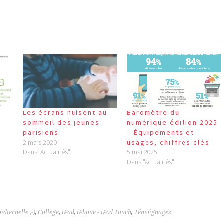
Les écrans nuisent au
Baromètre du
e
sommeil des jeunes
numérique édition 2025
parisiens
– Équipements et
2 mars 2020
usages, chiffres clés
Dans "Actualités"
5 mai 2025
Dans "Actualités"
ïdternelle ;-)
,
Collège
,
iPad
,
iPhone - iPod Touch
,
Témoignages