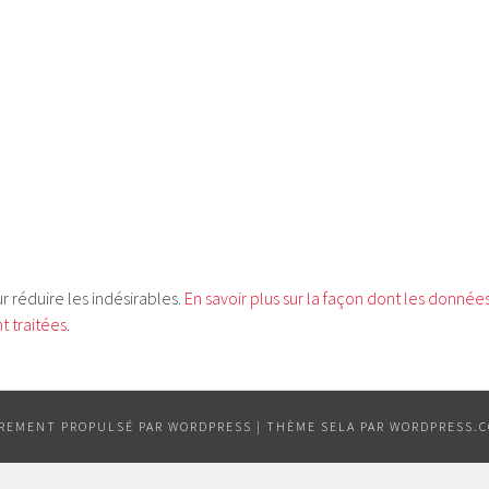
ur réduire les indésirables.
En savoir plus sur la façon dont les donnée
 traitées
.
ÈREMENT PROPULSÉ PAR WORDPRESS
|
THÈME SELA PAR
WORDPRESS.