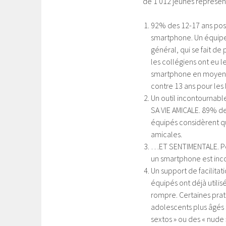
de 1 012 jeunes représent
92% des 12-17 ans po
smartphone. Un équip
général, qui se fait de 
les collégiens ont eu l
smartphone en moyenn
contre 13 ans pour les
Un outil incontournab
SA VIE AMICALE. 89% d
équipés considèrent qu
amicales.
…ET SENTIMENTALE. Po
un smartphone est inco
Un support de facilit
équipés ont déjà util
rompre. Certaines pra
adolescents plus âgés :
sextos » ou des « nude