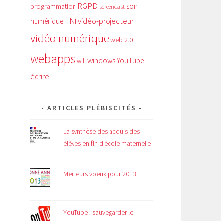
RGPD
son
programmation
screencast
TNi
vidéo-projecteur
numérique
r
vidéo numérique
web 2.0
webapps
windows
YouTube
wifi
e
écrire
ARTICLES PLÉBISCITÉS
La synthèse des acquis des
élèves en fin d'école maternelle
Meilleurs voeux pour 2013
YouTube : sauvegarder le