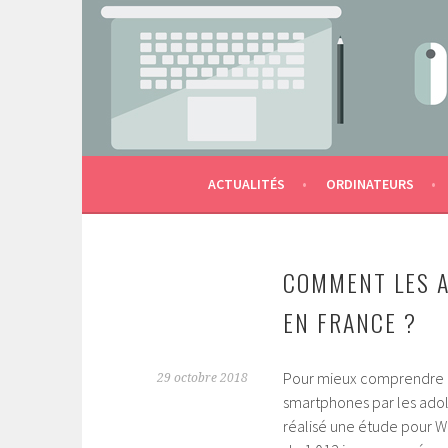
Aller
au
contenu
LES OUTILS NUMÉRIQUES DE L'ÉCOLE AU S
MACTERNELLE
principal
ACTUALITÉS
ORDINATEURS
COMMENT LES A
EN FRANCE ?
Pour mieux comprendre 
29 octobre 2018
smartphones par les adol
réalisé une étude pour W