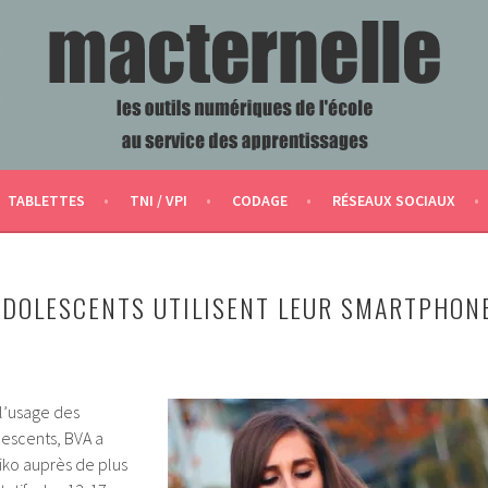
ERVICE DES APPRENTISSAGES
TABLETTES
TNI / VPI
CODAGE
RÉSEAUX SOCIAUX
DOLESCENTS UTILISENT LEUR SMARTPHON
l’usage des
escents, BVA a
iko auprès de plus