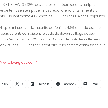
NTS ET ENFANTS ? 39% des adolescents équipes de smartphones
rrive de temps en temps de ne pas répondre volontairement à un
nts…ils sont même 43% chez les 16-17 ans et 41% chez les jeunes
qui diminue avec la maturité de l’enfant. 43% des adolescents
leurs parents connaissent le code de déverrouillage de leur
 si c’est le cas de 64% des 12-13 ans et de 57% des collégiens,
et 25% des 16-17 ans déclarent que leurs parents connaissent leur
e.
://www.bva-group.com/
luesky
X
LinkedIn
Facebook
E-mail