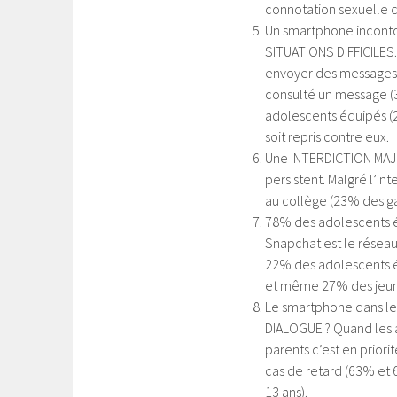
connotation sexuelle 
Un smartphone inconto
SITUATIONS DIFFICILES.
envoyer des messages 
consulté un message (
adolescents équipés (2
soit repris contre eux.
Une INTERDICTION MA
persistent. Malgré l’i
au collège (23% des ga
78% des adolescents 
Snapchat est le réseau
22% des adolescents é
et même 27% des jeune
Le smartphone dans les
DIALOGUE ? Quand les 
parents c’est en prior
cas de retard (63% et 
13 ans).