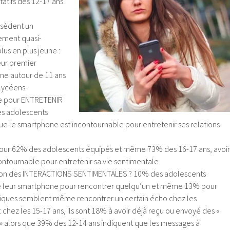
atifs des 12-17 ans.
ssèdent un
ement quasi-
plus en plus jeune :
eur premier
e autour de 11 ans
 lycéens.
le pour ENTRETENIR
es adolescents
e le smartphone est incontournable pour entretenir ses relations
ur 62% des adolescents équipés et même 73% des 16-17 ans, avoir
ntournable pour entretenir sa vie sentimentale.
ation des INTERACTIONS SENTIMENTALES ? 10% des adolescents
isé leur smartphone pour rencontrer quelqu’un et même 13% pour
tiques semblent même rencontrer un certain écho chez les
 chez les 15-17 ans, ils sont 18% à avoir déjà reçu ou envoyé des «
 » alors que 39% des 12-14 ans indiquent que les messages à