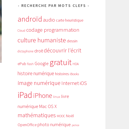
RECHERCHE PAR MOTS CLEFS
androïd
audio
carte heuristique
codage programmation
Cloud
culture humaniste
dessin
découvrir l'écrit
droit
dictaphone
gratuit
Google
ePub
HDA
flash
histoire numérique
histoires
iBooks
image numérique
Internet
iOS
iPad
iPhone
livre
linux
numérique
Mac OS X
mathématiques
Noël
MOOC
photo numérique
OpenOffice
police