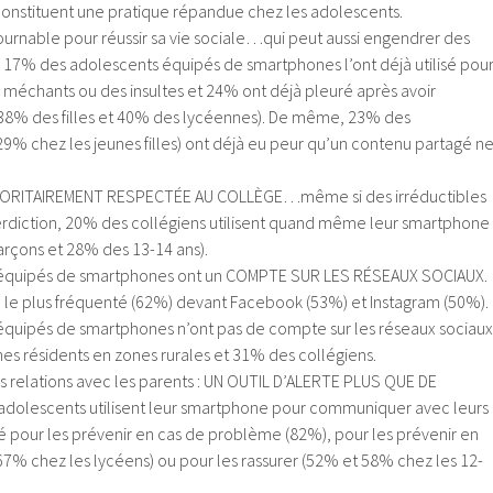
constituent une pratique répandue chez les adolescents.
urnable pour réussir sa vie sociale…qui peut aussi engendrer des
 17% des adolescents équipés de smartphones l’ont déjà utilisé pou
méchants ou des insultes et 24% ont déjà pleuré après avoir
38% des filles et 40% des lycéennes). De même, 23% des
9% chez les jeunes filles) ont déjà eu peur qu’un contenu partagé n
JORITAIREMENT RESPECTÉE AU COLLÈGE…même si des irréductibles
nterdiction, 20% des collégiens utilisent quand même leur smartphone
rçons et 28% des 13-14 ans).
équipés de smartphones ont un COMPTE SUR LES RÉSEAUX SOCIAUX.
 le plus fréquenté (62%) devant Facebook (53%) et Instagram (50%).
quipés de smartphones n’ont pas de compte sur les réseaux sociaux
s résidents en zones rurales et 31% des collégiens.
 relations avec les parents : UN OUTIL D’ALERTE PLUS QUE DE
adolescents utilisent leur smartphone pour communiquer avec leurs
ité pour les prévenir en cas de problème (82%), pour les prévenir en
67% chez les lycéens) ou pour les rassurer (52% et 58% chez les 12-