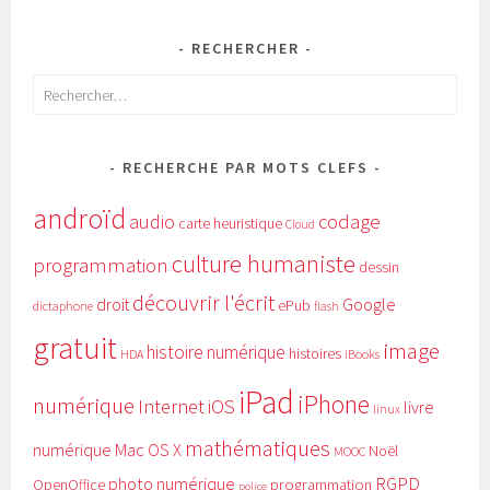
RECHERCHER
Rechercher :
RECHERCHE PAR MOTS CLEFS
androïd
audio
codage
carte heuristique
Cloud
culture humaniste
programmation
dessin
découvrir l'écrit
Google
droit
ePub
dictaphone
flash
gratuit
image
histoire numérique
histoires
HDA
iBooks
iPad
iPhone
numérique
Internet
iOS
livre
linux
mathématiques
numérique
Mac OS X
Noël
MOOC
RGPD
photo numérique
programmation
OpenOffice
police