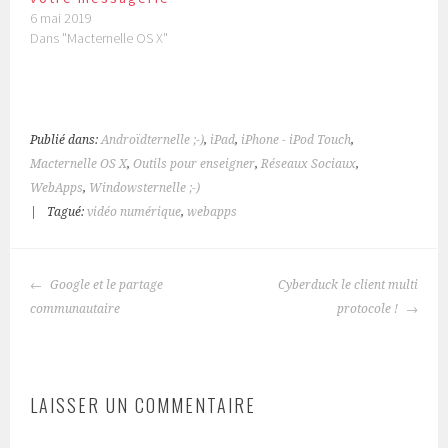
6 mai 2019
Dans "Macternelle OS X"
Publié dans:
Androïdternelle ;-)
,
iPad
,
iPhone - iPod Touch
,
Macternelle OS X
,
Outils pour enseigner
,
Réseaux Sociaux
,
WebApps
,
Windowsternelle ;-)
|
Tagué:
vidéo numérique
,
webapps
NAVIGATION
Google et le partage
Cyberduck le client multi
DES
communautaire
protocole !
ARTICLES
LAISSER UN COMMENTAIRE