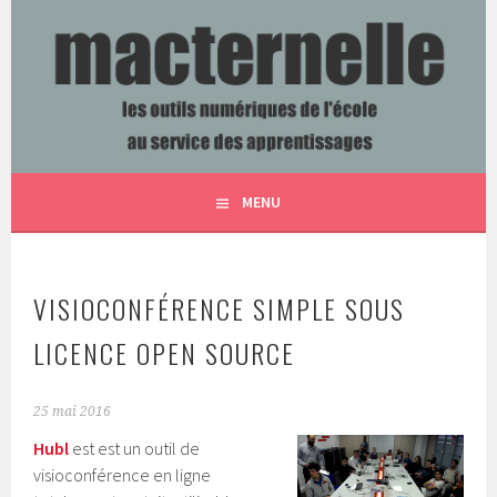
Aller
au
contenu
LES OUTILS NUMÉRIQUES DE L'ÉCOLE AU SERVICE DES
MACTERNELLE
principal
APPRENTISSAGES
MENU
VISIOCONFÉRENCE SIMPLE SOUS
LICENCE OPEN SOURCE
25 mai 2016
Hubl
est est un outil de
visioconférence en ligne