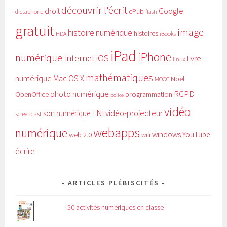
découvrir l'écrit
Google
droit
ePub
dictaphone
flash
gratuit
image
histoire numérique
histoires
HDA
iBooks
iPad
iPhone
numérique
Internet
iOS
livre
linux
mathématiques
numérique
Mac OS X
Noël
MOOC
RGPD
photo numérique
programmation
OpenOffice
police
vidéo
TNi
vidéo-projecteur
son numérique
screencast
webapps
numérique
windows
YouTube
web 2.0
wifi
écrire
ARTICLES PLÉBISCITÉS
50 activités numériques en classe