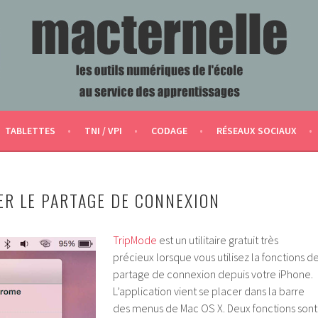
ERVICE DES APPRENTISSAGES
TABLETTES
TNI / VPI
CODAGE
RÉSEAUX SOCIAUX
ER LE PARTAGE DE CONNEXION
TripMode
est un utilitaire gratuit très
précieux lorsque vous utilisez la fonctions d
partage de connexion depuis votre iPhone.
L’application vient se placer dans la barre
des menus de Mac OS X. Deux fonctions sont