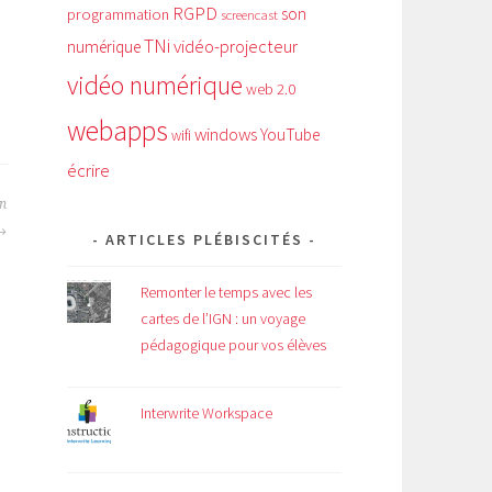
RGPD
son
programmation
screencast
TNi
vidéo-projecteur
numérique
vidéo numérique
web 2.0
webapps
windows
YouTube
wifi
écrire
on
ARTICLES PLÉBISCITÉS
Remonter le temps avec les
cartes de l’IGN : un voyage
pédagogique pour vos élèves
Interwrite Workspace