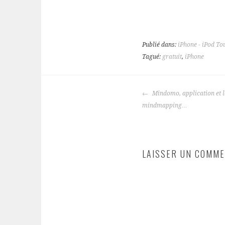
Publié dans:
iPhone - iPod To
Tagué:
gratuit
,
iPhone
NAVIGATION
Mindomo, application et l
DES
mindmapping…
ARTICLES
LAISSER UN COMME