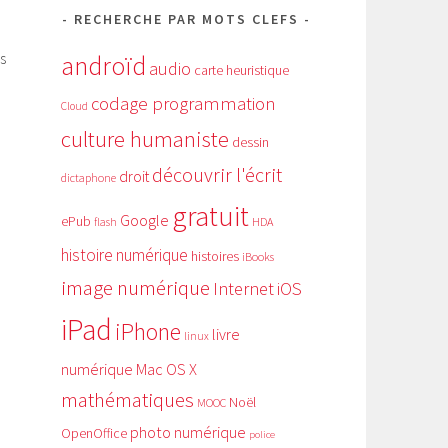
RECHERCHE PAR MOTS CLEFS
s
androïd
audio
carte heuristique
codage programmation
Cloud
culture humaniste
dessin
découvrir l'écrit
droit
dictaphone
gratuit
Google
ePub
HDA
flash
histoire numérique
histoires
iBooks
image numérique
Internet
iOS
iPad
iPhone
livre
linux
numérique
Mac OS X
mathématiques
Noël
MOOC
photo numérique
OpenOffice
police