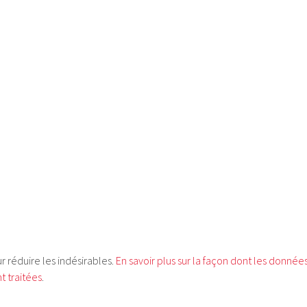
ur réduire les indésirables.
En savoir plus sur la façon dont les donnée
 traitées
.