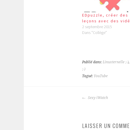
EDpuzzle, créer des
leçons avec des vid
2 septembre 2015
Dans "Collège"
Publié dans:
Linuxternelle ;-)
;-)
Tagué:
YouTube
NAVIGATION
Sexy iWatch
DES
ARTICLES
LAISSER UN COMME