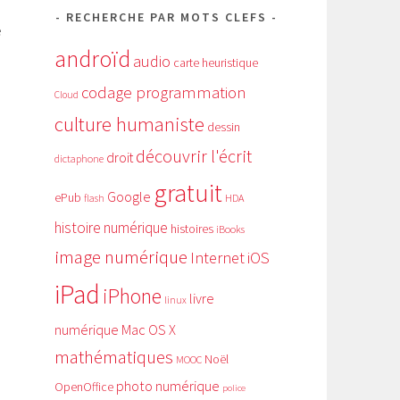
RECHERCHE PAR MOTS CLEFS
e
androïd
audio
carte heuristique
codage programmation
Cloud
culture humaniste
dessin
découvrir l'écrit
droit
dictaphone
gratuit
Google
ePub
HDA
flash
histoire numérique
histoires
iBooks
image numérique
Internet
iOS
iPad
iPhone
livre
linux
numérique
Mac OS X
mathématiques
Noël
MOOC
photo numérique
OpenOffice
police