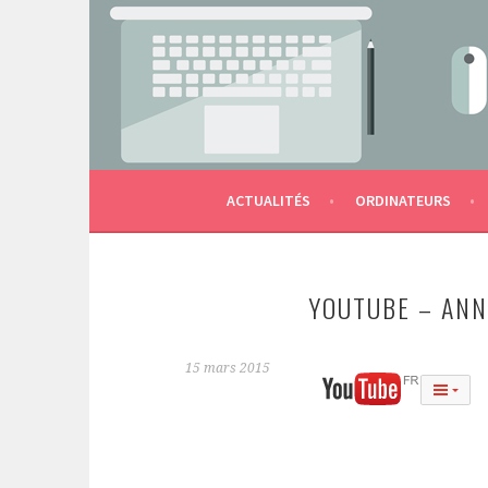
Aller
au
contenu
LES OUTILS NUMÉRIQUES DE L'ÉCOLE AU S
MACTERNELLE
principal
ACTUALITÉS
ORDINATEURS
YOUTUBE – ANN
15 mars 2015