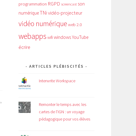
RGPD
son
programmation
screencast
TNi
vidéo-projecteur
numérique
vidéo numérique
web 2.0
webapps
windows
YouTube
wifi
écrire
ARTICLES PLÉBISCITÉS
Interwrite Workspace
Remonter le temps avec les
cartes de l’IGN : un voyage
pédagogique pour vos élèves