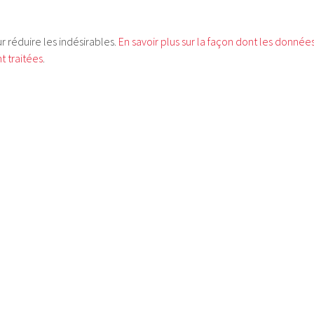
ur réduire les indésirables.
En savoir plus sur la façon dont les donnée
 traitées
.