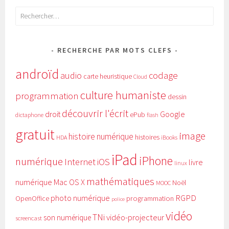
Rechercher :
RECHERCHE PAR MOTS CLEFS
androïd
audio
codage
carte heuristique
Cloud
culture humaniste
programmation
dessin
découvrir l'écrit
Google
droit
ePub
dictaphone
flash
gratuit
image
histoire numérique
histoires
HDA
iBooks
iPad
iPhone
numérique
Internet
iOS
livre
linux
mathématiques
numérique
Mac OS X
Noël
MOOC
RGPD
photo numérique
programmation
OpenOffice
police
vidéo
TNi
vidéo-projecteur
son numérique
screencast