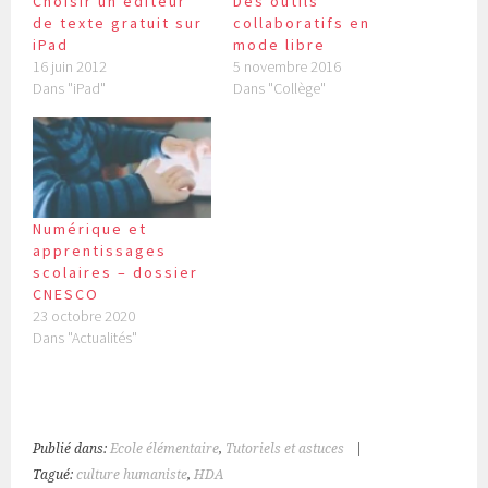
Choisir un éditeur
Des outils
de texte gratuit sur
collaboratifs en
iPad
mode libre
16 juin 2012
5 novembre 2016
Dans "iPad"
Dans "Collège"
Numérique et
apprentissages
scolaires – dossier
CNESCO
23 octobre 2020
Dans "Actualités"
Publié dans:
Ecole élémentaire
,
Tutoriels et astuces
|
Tagué:
culture humaniste
,
HDA