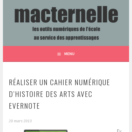
Aller
au
contenu
LES OUTILS NUMÉRIQUES DE L'ÉCOLE AU SERVICE DES
MACTERNELLE
principal
APPRENTISSAGES
MENU
RÉALISER UN CAHIER NUMÉRIQUE
D’HISTOIRE DES ARTS AVEC
EVERNOTE
28 mars 2013
Ev