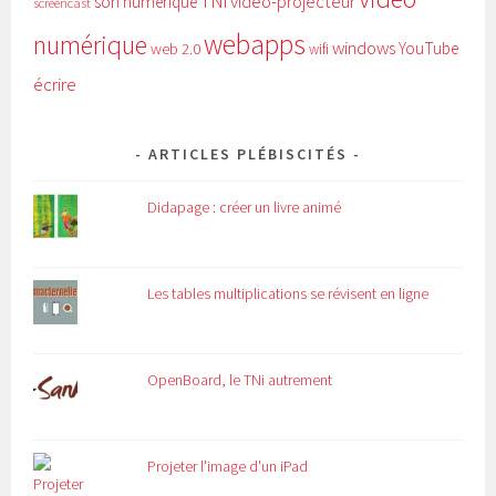
TNi
vidéo-projecteur
son numérique
screencast
webapps
numérique
windows
YouTube
web 2.0
wifi
écrire
ARTICLES PLÉBISCITÉS
Didapage : créer un livre animé
Les tables multiplications se révisent en ligne
OpenBoard, le TNi autrement
Projeter l'image d'un iPad