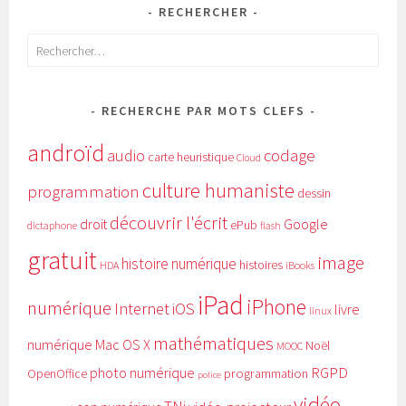
RECHERCHER
Rechercher :
RECHERCHE PAR MOTS CLEFS
androïd
audio
codage
carte heuristique
Cloud
culture humaniste
programmation
dessin
découvrir l'écrit
Google
droit
ePub
dictaphone
flash
gratuit
image
histoire numérique
histoires
HDA
iBooks
iPad
iPhone
numérique
Internet
iOS
livre
linux
mathématiques
numérique
Mac OS X
Noël
MOOC
RGPD
photo numérique
programmation
OpenOffice
police
vidéo