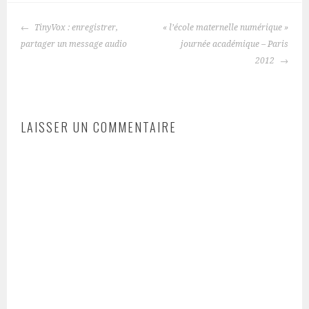
NAVIGATION
TinyVox : enregistrer,
« l’école maternelle numérique »
DES
partager un message audio
journée académique – Paris
ARTICLES
2012
LAISSER UN COMMENTAIRE