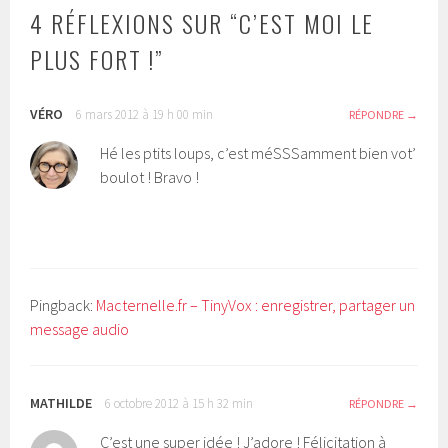
4 RÉFLEXIONS SUR “
C’EST MOI LE
PLUS FORT !
”
VÉRO
6 mars 2012 à 19 h 00 min
RÉPONDRE
Hé les ptits loups, c’est méSSSamment bien vot’
boulot ! Bravo !
Pingback:
Macternelle.fr – TinyVox : enregistrer, partager un
message audio
MATHILDE
6 octobre 2012 à 15 h 32 min
RÉPONDRE
C’est une super idée ! J’adore ! Félicitation à