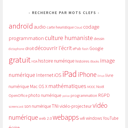
RECHERCHE PAR MOTS CLEFS
androïd
audio
codage
carte heuristique
Cloud
culture humaniste
programmation
dessin
découvrir l'écrit
Google
droit
ePub
dictaphone
flash
gratuit
image
histoire numérique
histoires
HDA
iBooks
iPad
iPhone
numérique
Internet
iOS
livre
linux
mathématiques
numérique
Mac OS X
Noël
MOOC
RGPD
photo numérique
programmation
OpenOffice
police
vidéo
TNi
vidéo-projecteur
son numérique
screencast
webapps
numérique
windows
YouTube
web 2.0
wifi
écrire