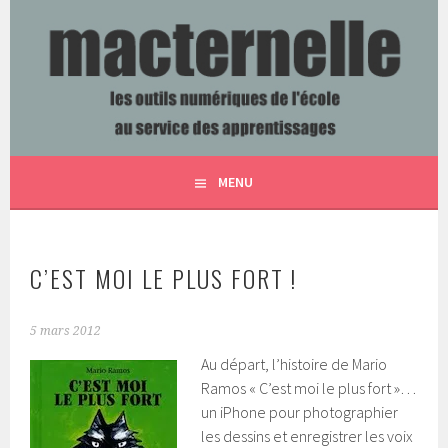
Aller
au
contenu
LES OUTILS NUMÉRIQUES DE L'ÉCOLE AU SERVICE DES
MACTERNELLE
principal
APPRENTISSAGES
MENU
C’EST MOI LE PLUS FORT !
5 mars 2012
Au départ, l’histoire de Mario
Ramos « C’est moi le plus fort »…
un iPhone pour photographier
les dessins et enregistrer les voix