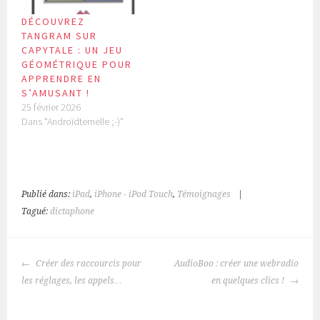
DÉCOUVREZ
TANGRAM SUR
CAPYTALE : UN JEU
GÉOMÉTRIQUE POUR
APPRENDRE EN
S’AMUSANT !
25 février 2026
Dans "Androïdternelle ;-)"
Publié dans:
iPad
,
iPhone - iPod Touch
,
Témoignages
|
Tagué:
dictaphone
NAVIGATION
Créer des raccourcis pour
AudioBoo : créer une webradio
DES
les réglages, les appels…
en quelques clics !
ARTICLES