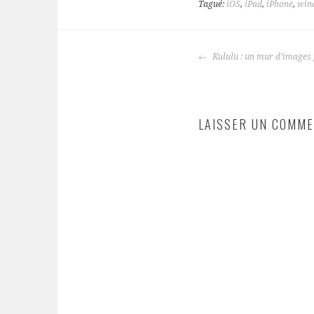
Tagué:
iOS
,
iPad
,
iPhone
,
win
NAVIGATION
Kululu : un mur d’images
DES
ARTICLES
LAISSER UN COMME