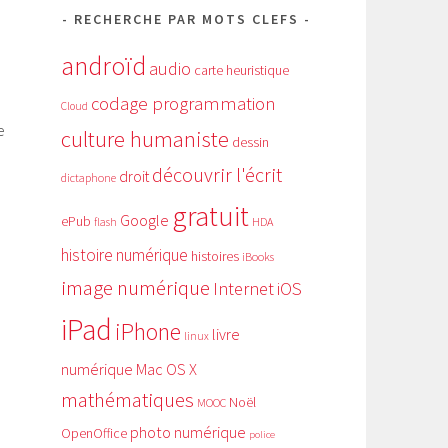
RECHERCHE PAR MOTS CLEFS
androïd
audio
carte heuristique
codage programmation
Cloud
e
culture humaniste
dessin
découvrir l'écrit
droit
dictaphone
gratuit
Google
ePub
HDA
flash
histoire numérique
histoires
iBooks
image numérique
Internet
iOS
iPad
iPhone
livre
linux
numérique
Mac OS X
mathématiques
Noël
MOOC
photo numérique
OpenOffice
police