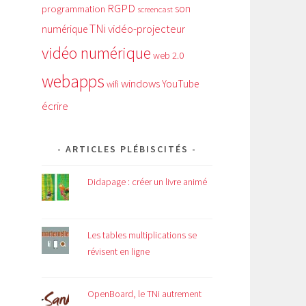
RGPD
son
programmation
screencast
TNi
vidéo-projecteur
numérique
vidéo numérique
web 2.0
webapps
windows
YouTube
wifi
écrire
ARTICLES PLÉBISCITÉS
Didapage : créer un livre animé
Les tables multiplications se
révisent en ligne
OpenBoard, le TNi autrement