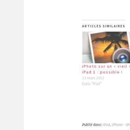
ARTICLES SIMILAIRES
iPhoto sur un « vieil 
iPad 1 : possible !
13 mars 2012
Dans "iPad"
Publié dans:
iPad
,
iPhone - i