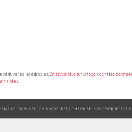
ur réduire les indésirables.
En savoir plus sur la façon dont les donnée
 traitées
.
ÈREMENT PROPULSÉ PAR WORDPRESS
|
THÈME SELA PAR
WORDPRESS.