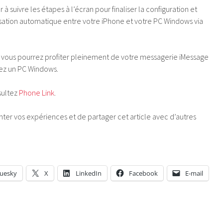
à suivre les étapes à l’écran pour finaliser la configuration et
ation automatique entre votre iPhone et votre PC Windows via
 vous pourrez profiter pleinement de votre messagerie iMessage
sez un PC Windows.
sultez
Phone Link
.
er vos expériences et de partager cet article avec d’autres
luesky
X
LinkedIn
Facebook
E-mail