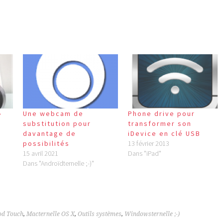
Phone drive pour
»
Une webcam de
transformer son
substitution pour
iDevice en clé USB
davantage de
13 février 2013
possibilités
Dans "iPad"
15 avril 2021
Dans "Androïdternelle ;-)"
Pod Touch
,
Macternelle OS X
,
Outils systèmes
,
Windowsternelle ;-)