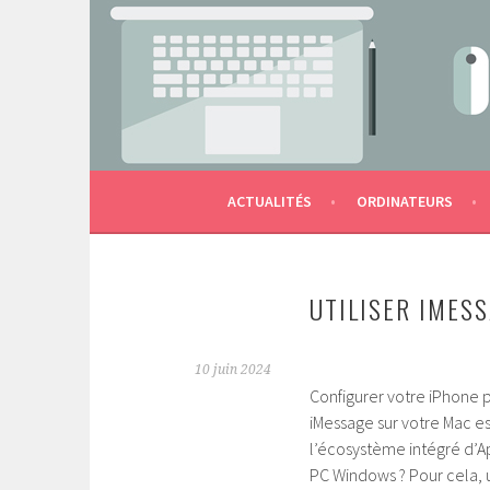
Aller
au
contenu
LES OUTILS NUMÉRIQUES DE L'ÉCOLE AU S
MACTERNELLE
principal
ACTUALITÉS
ORDINATEURS
UTILISER IMES
10 juin 2024
Configurer votre iPhone 
iMessage sur votre Mac es
l’écosystème intégré d’Ap
PC Windows ? Pour cela, u