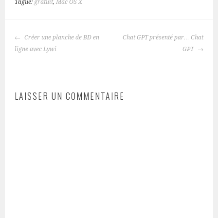
Tagué:
gratuit
,
Mac OS X
NAVIGATION
Créer une planche de BD en
Chat GPT présenté par… Chat
DES
ligne avec Lywi
GPT
ARTICLES
LAISSER UN COMMENTAIRE