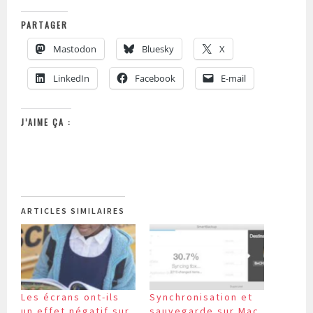
PARTAGER
Mastodon
Bluesky
X
LinkedIn
Facebook
E-mail
J’AIME ÇA :
ARTICLES SIMILAIRES
Les écrans ont-ils
Synchronisation et
un effet négatif sur
sauvegarde sur Mac