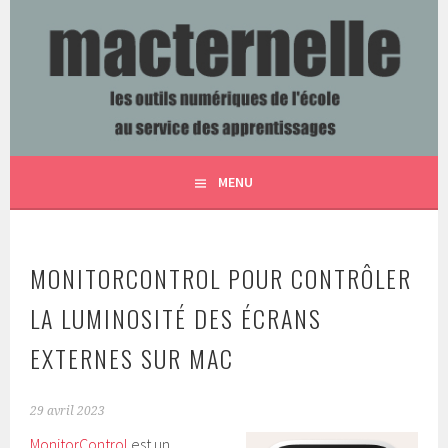
Aller
au
contenu
LES OUTILS NUMÉRIQUES DE L'ÉCOLE AU SERVICE DES
MACTERNELLE
principal
APPRENTISSAGES
MENU
MONITORCONTROL POUR CONTRÔLER
LA LUMINOSITÉ DES ÉCRANS
EXTERNES SUR MAC
29 avril 2023
MonitorControl
est un