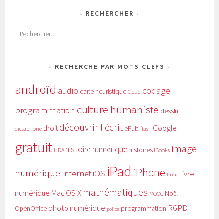
RECHERCHER
Rechercher :
RECHERCHE PAR MOTS CLEFS
androïd
audio
codage
carte heuristique
Cloud
culture humaniste
programmation
dessin
découvrir l'écrit
Google
droit
ePub
dictaphone
flash
gratuit
image
histoire numérique
histoires
HDA
iBooks
iPad
iPhone
numérique
Internet
iOS
livre
linux
mathématiques
numérique
Mac OS X
Noël
MOOC
RGPD
photo numérique
programmation
OpenOffice
police