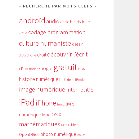
RECHERCHE PAR MOTS CLEFS
androïd
audio
carte heuristique
codage programmation
Cloud
culture humaniste
dessin
découvrir l'écrit
droit
dictaphone
gratuit
Google
ePub
HDA
flash
histoire numérique
histoires
iBooks
image numérique
Internet
iOS
iPad
iPhone
livre
linux
numérique
Mac OS X
mathématiques
Noël
MOOC
photo numérique
OpenOffice
police