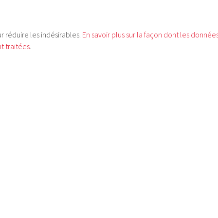
ur réduire les indésirables.
En savoir plus sur la façon dont les donnée
 traitées
.