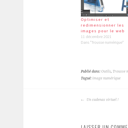
Optimiser et
redimensionner les
images pour le web
11 décembre 2021
Dans "Trousse numérique"
Publié dans:
Outils
,
Trousse 
Tagué:
image numérique
NAVIGATION
Un cadenas virtuel !
DES
ARTICLES
LAISSER UN COMME