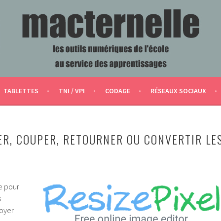
ERVICE DES APPRENTISSAGES
TABLETTES
TNI / VPI
CODAGE
RÉSEAUX SOCIAUX
R, COUPER, RETOURNER OU CONVERTIR LE
ue pour
s
voyer