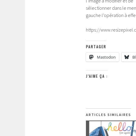
l’image à modifier et de
sélectionner dans le me
gauche l’opération à effe
https://www.resizepixel
PARTAGER
Mastodon
B
J’AIME ÇA :
ARTICLES SIMILAIRES