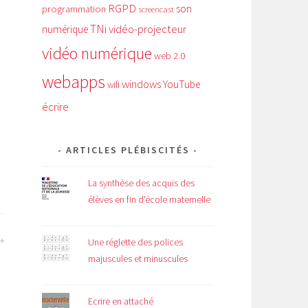
RGPD
son
programmation
screencast
TNi
vidéo-projecteur
numérique
vidéo numérique
web 2.0
webapps
windows
YouTube
wifi
écrire
ARTICLES PLÉBISCITÉS
La synthèse des acquis des
élèves en fin d'école maternelle
Une réglette des polices
majuscules et minuscules
Ecrire en attaché