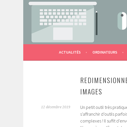
Aller
au
contenu
LES OUTILS NUMÉRIQUES DE L'ÉCOLE AU S
MACTERNELLE
principal
ACTUALITÉS
ORDINATEURS
REDIMENSIONNE
IMAGES
Un petit outil très pratiq
12 décembre 2019
s’affranchir d’outils parfoi
complexes ! Il suffit d’en