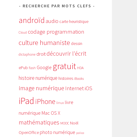
RECHERCHE PAR MOTS CLEFS
androïd
audio
carte heuristique
codage programmation
Cloud
culture humaniste
dessin
découvrir l'écrit
droit
dictaphone
gratuit
Google
ePub
HDA
flash
histoire numérique
histoires
iBooks
image numérique
Internet
iOS
iPad
iPhone
livre
linux
numérique
Mac OS X
mathématiques
Noël
MOOC
photo numérique
OpenOffice
police