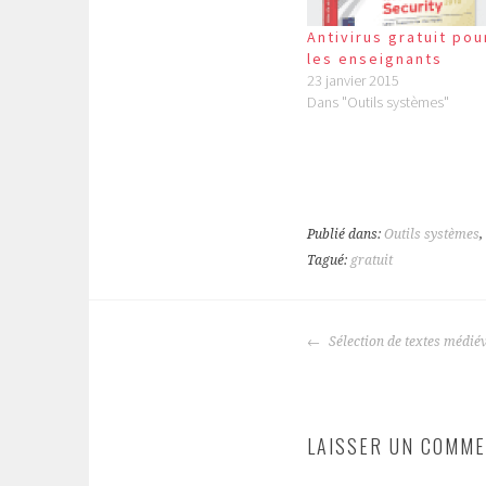
Antivirus gratuit pou
les enseignants
23 janvier 2015
Dans "Outils systèmes"
Publié dans:
Outils systèmes
,
Tagué:
gratuit
NAVIGATION
Sélection de textes médié
DES
ARTICLES
LAISSER UN COMME