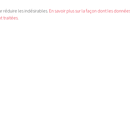
ur réduire les indésirables.
En savoir plus sur la façon dont les donnée
 traitées
.