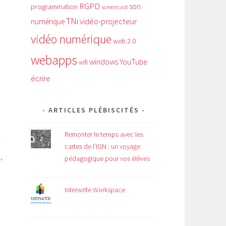
RGPD
son
programmation
screencast
TNi
vidéo-projecteur
numérique
vidéo numérique
web 2.0
webapps
windows
YouTube
wifi
écrire
ARTICLES PLÉBISCITÉS
Remonter le temps avec les
cartes de l’IGN : un voyage
pédagogique pour vos élèves
Interwrite Workspace