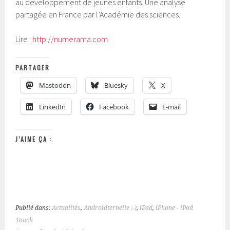
au développement de jeunes enfants. Une analyse
partagée en France par l’Académie des sciences.
Lire :
http://numerama.com
PARTAGER
Mastodon
Bluesky
X
LinkedIn
Facebook
E-mail
J’AIME ÇA :
Publié dans:
Actualités
,
Androïdternelle ;-)
,
iPad
,
iPhone - iPod
Touch