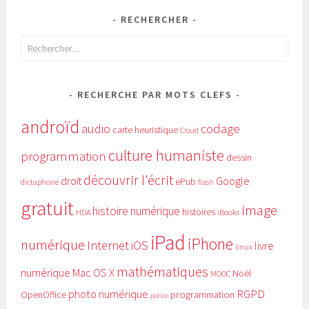
RECHERCHER
Rechercher :
RECHERCHE PAR MOTS CLEFS
androïd
audio
codage
carte heuristique
Cloud
culture humaniste
programmation
dessin
découvrir l'écrit
Google
droit
ePub
dictaphone
flash
gratuit
image
histoire numérique
histoires
HDA
iBooks
iPad
iPhone
numérique
Internet
iOS
livre
linux
mathématiques
numérique
Mac OS X
Noël
MOOC
RGPD
photo numérique
programmation
OpenOffice
police