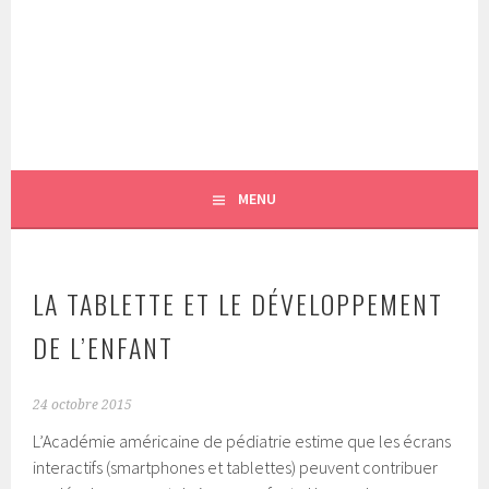
Aller
au
contenu
LES OUTILS NUMÉRIQUES DE L'ÉCOLE AU SERVICE DES
MACTERNELLE
principal
APPRENTISSAGES
MENU
LA TABLETTE ET LE DÉVELOPPEMENT
DE L’ENFANT
24 octobre 2015
L’Académie américaine de pédiatrie estime que les écrans
interactifs (smartphones et tablettes) peuvent contribuer