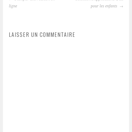
DES
ligne
pour les enfants
ARTICLES
LAISSER UN COMMENTAIRE