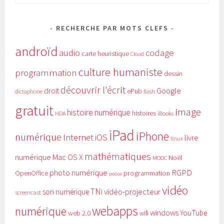
RECHERCHE PAR MOTS CLEFS
androïd
audio
codage
carte heuristique
Cloud
culture humaniste
programmation
dessin
découvrir l'écrit
Google
droit
ePub
dictaphone
flash
gratuit
image
histoire numérique
histoires
HDA
iBooks
iPad
iPhone
numérique
Internet
iOS
livre
linux
mathématiques
numérique
Mac OS X
Noël
MOOC
RGPD
photo numérique
programmation
OpenOffice
police
vidéo
TNi
vidéo-projecteur
son numérique
screencast
webapps
numérique
windows
YouTube
web 2.0
wifi