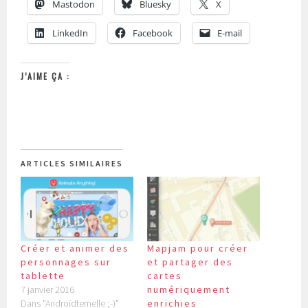
Mastodon
Bluesky
X
LinkedIn
Facebook
E-mail
J’AIME ÇA :
ARTICLES SIMILAIRES
Créer et animer des
Mapjam pour créer
personnages sur
et partager des
tablette
cartes
7 janvier 2016
numériquement
Dans "Androïdternelle ;-)"
enrichies