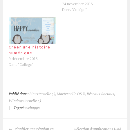
24 novembre 2015
Dans "Collège"
Créer une histoire
numérique
9 décembre 2015
Dans "Collège"
Publié dans:
Linuxternelle ;-)
,
Macternelle OS X
,
Réseaux Sociaux
,
Windowsternelle ;-)
|
Tagué:
webapps
NAVIGATION
Planifier une réunion en
Sélection d’applications iPad