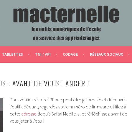
ERVICE DES APPRENTISSAGES
TABLETTES
TNI / VPI
CODAGE
RÉSEAUX SOCIAUX
S : AVANT DE VOUS LANCER !
Pour vérifier si votre iPhone peut être jailbreaké et découvrir
l’outil adéquat, regardez votre numéro de firmware et filez à
cette
adresse
depuis Safari Mobile… et réfléchissez avant de
vous jeter à l’eau !