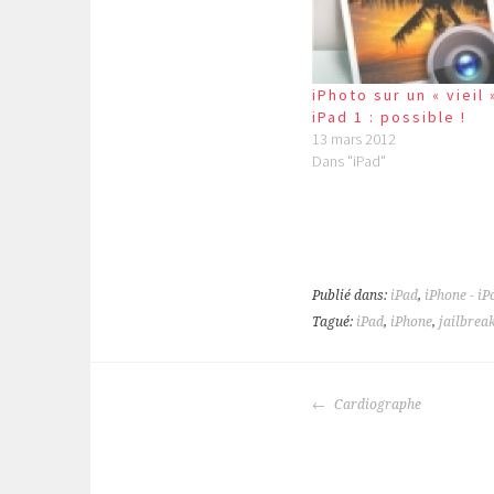
iPhoto sur un « vieil 
iPad 1 : possible !
13 mars 2012
Dans "iPad"
Publié dans:
iPad
,
iPhone - i
Tagué:
iPad
,
iPhone
,
jailbrea
NAVIGATION
Cardiographe
DES
ARTICLES