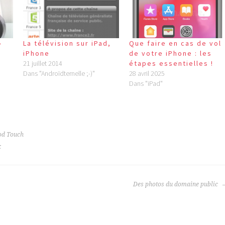
Que faire en cas de vol
»
La télévision sur iPad,
de votre iPhone : les
iPhone
étapes essentielles !
21 juillet 2014
28 avril 2025
Dans "Androïdternelle ;-)"
Dans "iPad"
Pod Touch
k
Des photos du domaine public