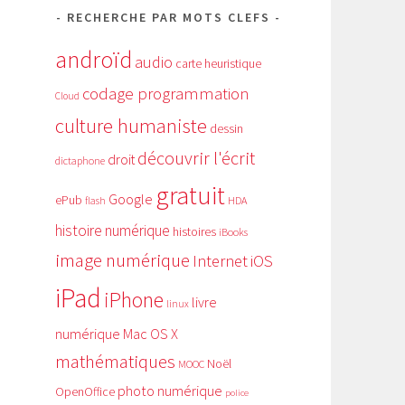
RECHERCHE PAR MOTS CLEFS
androïd
audio
carte heuristique
codage programmation
Cloud
culture humaniste
dessin
découvrir l'écrit
droit
dictaphone
gratuit
Google
ePub
HDA
flash
histoire numérique
histoires
iBooks
image numérique
Internet
iOS
iPad
iPhone
livre
linux
numérique
Mac OS X
mathématiques
Noël
MOOC
photo numérique
OpenOffice
police