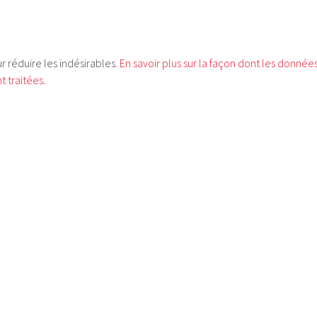
ur réduire les indésirables.
En savoir plus sur la façon dont les donnée
 traitées
.