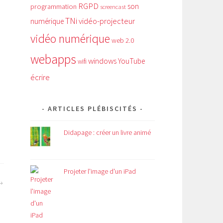
RGPD
son
programmation
screencast
TNi
vidéo-projecteur
numérique
vidéo numérique
web 2.0
webapps
windows
YouTube
wifi
écrire
ARTICLES PLÉBISCITÉS
Didapage : créer un livre animé
Projeter l'image d'un iPad