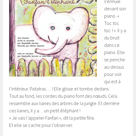
s’ennuie
devant son
piano. «
Toc toc
toc ! ». Il y a
du bruit
dans ce
piano. Elle
se penche
au-dessus
pour voir
qui est à
l’intérieur. Patatras… ! Elle glisse et tombe dedans.
Tout au fond, les cordes du piano font des nœuds. Cela
ressemble aux lianes des arbres de la jungle. Et derrière
ces lianes, il y a…un petit éléphant !
« Je vais l’appeler Fanfan », dit la petite fille.
Et elle se cache pour l’observer.