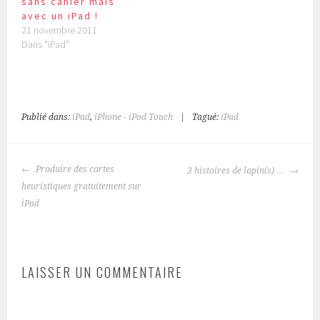
sans cahier mais
avec un iPad !
21 novembre 2011
Dans "iPad"
Publié dans:
iPad
,
iPhone - iPod Touch
|
Tagué:
iPad
NAVIGATION
Produire des cartes
3 histoires de lapin(s) …
DES
heuristiques gratuitement sur
ARTICLES
iPad
LAISSER UN COMMENTAIRE