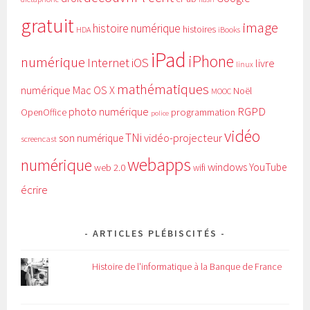
gratuit
image
histoire numérique
histoires
HDA
iBooks
iPad
iPhone
numérique
Internet
iOS
livre
linux
mathématiques
numérique
Mac OS X
Noël
MOOC
RGPD
photo numérique
programmation
OpenOffice
police
vidéo
TNi
vidéo-projecteur
son numérique
screencast
webapps
numérique
windows
YouTube
web 2.0
wifi
écrire
ARTICLES PLÉBISCITÉS
Histoire de l'informatique à la Banque de France