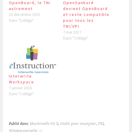
OpenBoard, le TNi
OpenSankoré
autrement
devient OpenBoard
19 décembre 2015
et reste compatible
Dans "Collège"
pour tous les
TNI/VPI
7 mai 2017
Dans "Collège"
Interwrite
Workspace
7 janvier 2016
Dans "Collège"
Publié dans:
Macternelle OS X
,
Outils pour enseigner
,
TNI
,
Windowsternelle ;-)