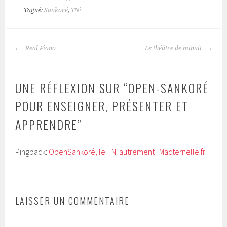
|
Tagué:
Sankoré
,
TNi
NAVIGATION
Real Piano
Le théâtre de minuit
DES
ARTICLES
UNE RÉFLEXION SUR “
OPEN-SANKORÉ
POUR ENSEIGNER, PRÉSENTER ET
APPRENDRE
”
Pingback:
OpenSankoré, le TNi autrement | Macternelle.fr
LAISSER UN COMMENTAIRE