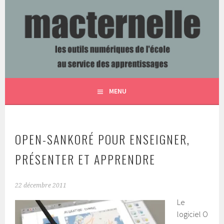
Aller
au
contenu
LES OUTILS NUMÉRIQUES DE L'ÉCOLE AU SERVICE DES
MACTERNELLE
principal
APPRENTISSAGES
MENU
OPEN-SANKORÉ POUR ENSEIGNER,
PRÉSENTER ET APPRENDRE
22 décembre 2011
Le
logiciel O