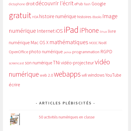
découvrir l'écrit
Google
droit
ePub
dictaphone
flash
gratuit
image
histoire numérique
histoires
HDA
iBooks
iPad
iPhone
numérique
Internet
iOS
livre
linux
mathématiques
numérique
Mac OS X
Noël
MOOC
RGPD
photo numérique
programmation
OpenOffice
police
vidéo
TNi
vidéo-projecteur
son numérique
screencast
webapps
numérique
windows
YouTube
web 2.0
wifi
écrire
ARTICLES PLÉBISCITÉS
50 activités numériques en classe